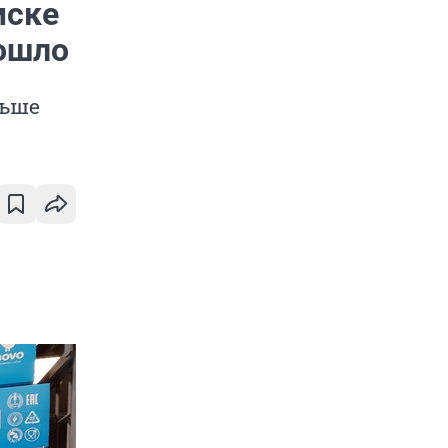
мске
зошло
льше