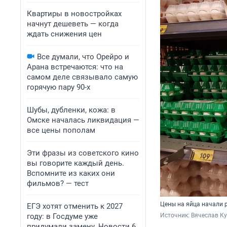
Квартиры в новостройках
начнут дешеветь — когда
ждать снижения цен
Все думали, что Орейро и
Арана встречаются: что на
самом деле связывало самую
горячую пару 90-х
Шубы, дубленки, кожа: в
Омске началась ликвидация —
все цены пополам
Эти фразы из советского кино
вы говорите каждый день.
Вспомните из каких они
фильмов? — тест
Цены на яйца начали р
ЕГЭ хотят отменить к 2027
году: в Госдуме уже
Источник: 
Вячеслав К
придумали замену. Новости 6