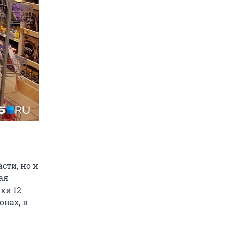
сти, но и
ая
ки 12
онах, в