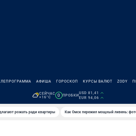
ЕЛЕПРОГРАММА
АФИША
ГОРОСКОП
КУРСЫ ВАЛЮТ
ZODY
П
USD 81,41
СЕЙЧАС
0
ПРОБКИ
+16°C
EUR 94,06
длагают рожать ради квартиры
Как Омск пережил мощный ливень: фот