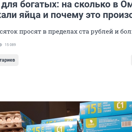
для богатых: на сколько в О
али яйца и почему это прои
есяток просят в пределах ста рублей и бо
15 089
тариев