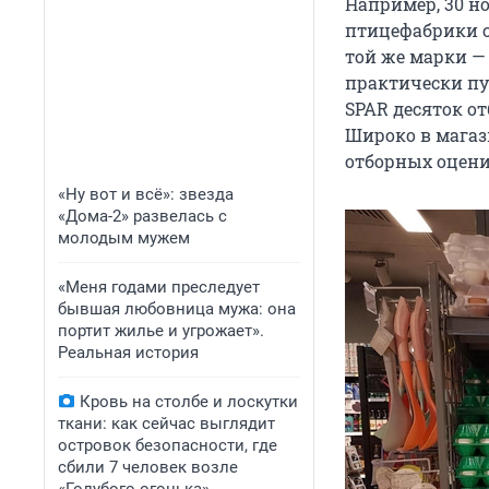
Например, 30 н
птицефабрики ст
той же марки — 
практически пус
SPAR десяток о
Широко в магаз
отборных оценили
«Ну вот и всё»: звезда
«Дома-2» развелась с
молодым мужем
«Меня годами преследует
бывшая любовница мужа: она
портит жилье и угрожает».
Реальная история
Кровь на столбе и лоскутки
ткани: как сейчас выглядит
островок безопасности, где
сбили 7 человек возле