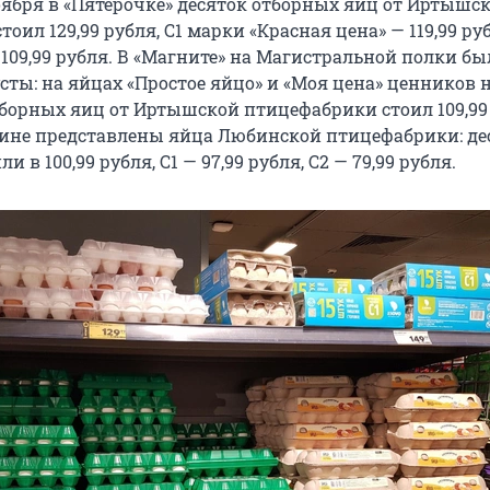
оября в «Пятерочке» десяток отборных яиц от Иртышс
оил 129,99 рубля, C1 марки «Красная цена» — 119,99 руб
109,99 рубля. В «Магните» на Магистральной полки б
ты: на яйцах «Простое яйцо» и «Моя цена» ценников н
тборных яиц от Иртышской птицефабрики стоил 109,99
ине представлены яйца Любинской птицефабрики: де
 в 100,99 рубля, C1 — 97,99 рубля, C2 — 79,99 рубля.