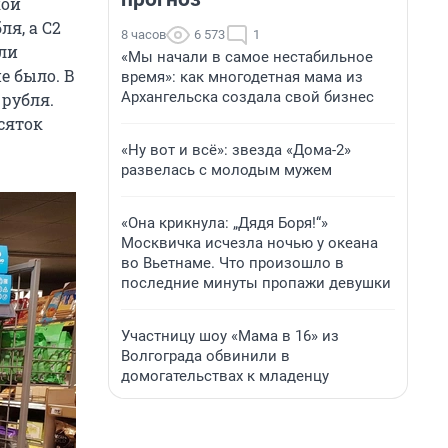
кой
ля, а С2
8 часов
6 573
1
ыли
«Мы начали в самое нестабильное
е было. В
время»: как многодетная мама из
Архангельска создала свой бизнес
 рубля.
сяток
«Ну вот и всё»: звезда «Дома-2»
развелась с молодым мужем
«Она крикнула: „Дядя Боря!“»
Москвичка исчезла ночью у океана
во Вьетнаме. Что произошло в
последние минуты пропажи девушки
Участницу шоу «Мама в 16» из
Волгограда обвинили в
домогательствах к младенцу