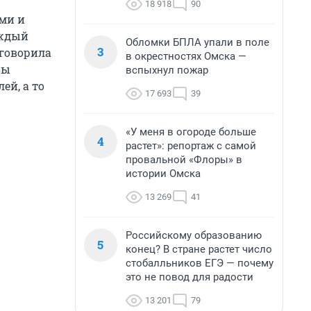
18 918
90
ами и
аждый
Обломки БПЛА упали в поле
3
 говорила
в окрестностях Омска —
ны
вспыхнул пожар
ей, а то
17 693
39
«У меня в огороде больше
4
растет»: репортаж с самой
провальной «Флоры» в
истории Омска
13 269
41
Российскому образованию
5
конец? В стране растет число
стобалльников ЕГЭ — почему
это не повод для радости
13 201
79