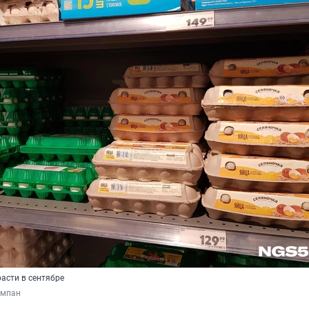
асти в сентябре
умпан