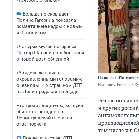
«Голубого огонька»
Больше не скрывает:
Полина Гагарина показала
романтичные кадры с новым
избранником
«Четырех мужей потеряла»:
Прохор Шаляпин проболтался
о новой возлюбленной
«Увидела женщин с
На полках «Пятерочки
окровавленными головами»:
очевидцы — о страшном ДТП
Источник: 
Вячеслав К
на Ленинградской площади
Резкое повышен
Что грозит водителю, который
в других россий
сбил 7 пешеходов на
антимонопольна
Ленинградской площади —
производителей
ответ юриста
том числе и в О
Появилась схема ДТП