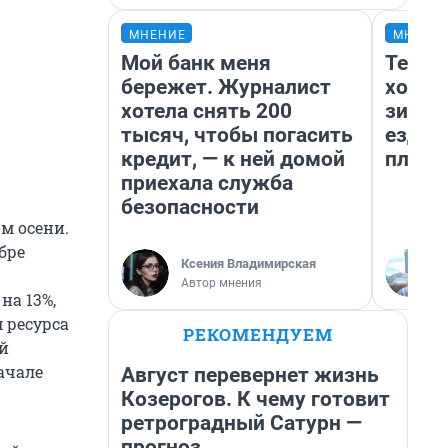
МНЕНИЕ
МНЕНИ
Мой банк меня
Тепло
бережет. Журналист
холод
хотела снять 200
зимой
тысяч, чтобы погасить
ездит
кредит, — к ней домой
плюсы
приехала служба
безопасности
м осени.
ябре
Ксения Владимирская
Автор мнения
на 13%,
 ресурса
РЕКОМЕНДУЕМ
ой
начале
Август перевернет жизнь
Козерогов. К чему готовит
ретроградный Сатурн —
прогноз