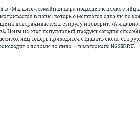
 в «Магните»: семейная пара подходит к полке с яйц
матривается в цены, которые меняются едва ли не к
щина поворачивается к супругу и говорит: «А я давно
ть!» Цены на этот популярный продукт сегодня способ
десяток яиц теперь приходится отдавать около ста рубл
роисходит с ценами на яйца — в материале NGS55.RU.