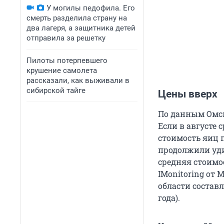
У могилы педофила. Его
смерть разделила страну на
два лагеря, а защитника детей
отправила за решетку
Пилоты потерпевшего
крушение самолета
рассказали, как выживали в
сибирской тайге
Цены вверх
По данным Омск
Если в августе 
стоимость яиц п
продолжили уди
средняя стоимос
IMonitoring от 
области составл
года).