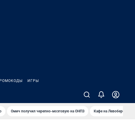
РОМОКОДЫ
ИГРЫ
о
Омич получил черепно-мозговую на ОНПЗ
Кафе на Левобережье в