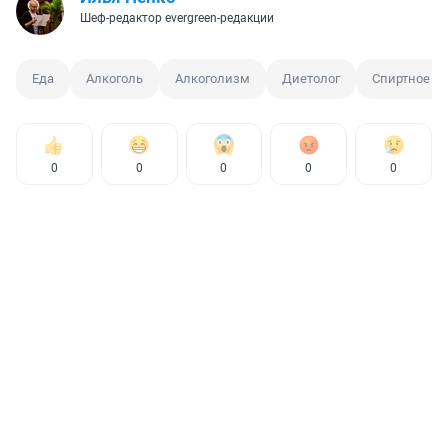
Шеф-редактор evergreen-редакции
Еда
Алкоголь
Алкоголизм
Диетолог
Спиртное
0
0
0
0
0