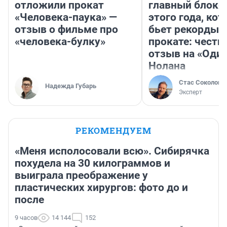
отложили прокат
главный блокб
«Человека-паука» —
этого года, ко
отзыв о фильме про
бьет рекорды 
«человека-булку»
прокате: честн
отзыв на «Оди
Нолана
Стас Соколов
Надежда Губарь
Эксперт
РЕКОМЕНДУЕМ
«Меня исполосовали всю». Сибирячка
похудела на 30 килограммов и
выиграла преображение у
пластических хирургов: фото до и
после
9 часов
14 144
152