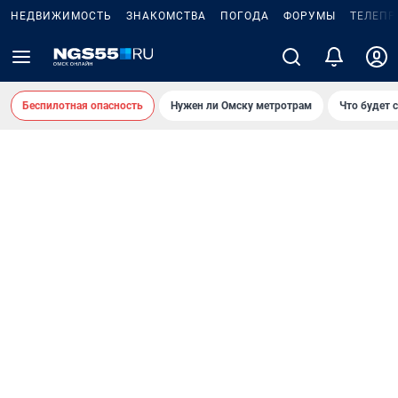
НЕДВИЖИМОСТЬ
ЗНАКОМСТВА
ПОГОДА
ФОРУМЫ
ТЕЛЕПР
Беспилотная опасность
Нужен ли Омску метротрам
Что будет 