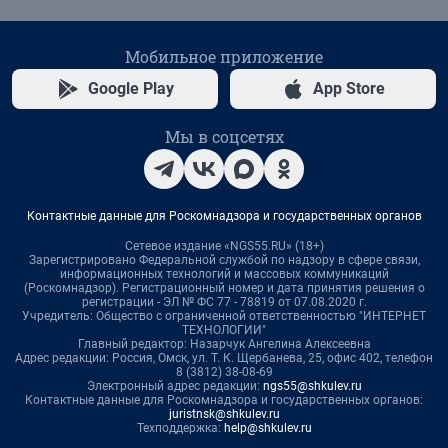
Мобильное приложение
Google Play
App Store
Мы в соцсетях
Контактные данные для Роскомнадзора и государственных органов
Сетевое издание «NGS55.RU» (18+)
Зарегистрировано Федеральной службой по надзору в сфере связи,
информационных технологий и массовых коммуникаций
(Роскомнадзор). Регистрационный номер и дата принятия решения о
регистрации - ЭЛ № ФС 77 - 78819 от 07.08.2020 г.
Учредитель: Общество с ограниченной ответственностью "ИНТЕРНЕТ
ТЕХНОЛОГИИ"
Главный редактор: Назарчук Ангелина Алексеевна
Адрес редакции: Россия, Омск, ул. Т. К. Щербанева, 25, офис 402, телефон
8 (3812) 38-08-69
Электронный адрес редакции:
ngs55@shkulev.ru
Контактные данные для Роскомнадзора и государственных органов:
juristnsk@shkulev.ru
Техподдержка:
help@shkulev.ru