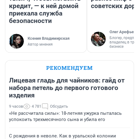
кредит, — к ней домой
советских доро
приехала служба
безопасности
Олег Арефьев
Блогер, предпри
Ксения Владимирская
владелец в тра
Автор мнения
бизнесе
РЕКОМЕНДУЕМ
Лицевая гладь для чайников: гайд от
набора петель до первого готового
изделия
9 часов
4 781
Обсудить
«Не рассчитала силы»: 18-летняя ужурка пыталась
успокоить трехмесячного сына и убила его
С рождения в неволе. Как в уральской колонии