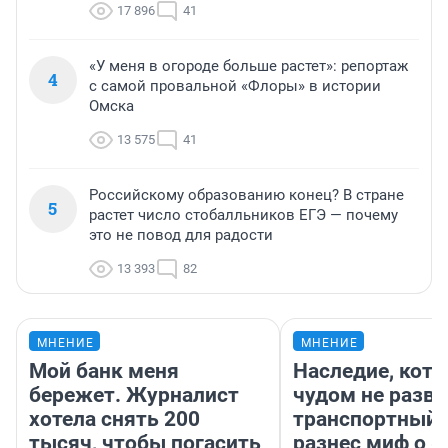
17 896
41
«У меня в огороде больше растет»: репортаж
4
с самой провальной «Флоры» в истории
Омска
13 575
41
Российскому образованию конец? В стране
5
растет число стобалльников ЕГЭ — почему
это не повод для радости
13 393
82
МНЕНИЕ
МНЕНИЕ
Мой банк меня
Наследие, кото
бережет. Журналист
чудом не разва
хотела снять 200
транспортный 
тысяч, чтобы погасить
разнес миф о 