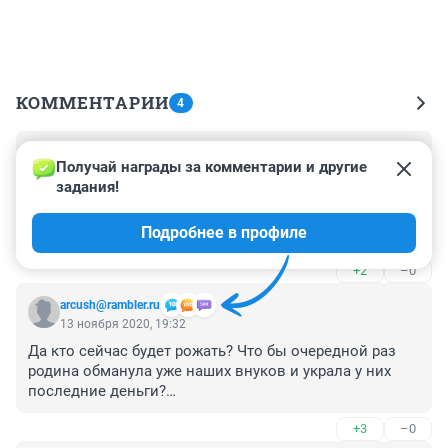
КОММЕНТАРИИ
4
Гость
13 ноября 2020, 20:37
Получай награды за комментарии и другие 
задания!
В Минздраве нашли способ занизить 
продолжительность жизни не доживая до пенсии лет 
Подробнее в профиле
так 5.
+2
–0
arcush@rambler.ru
13 ноября 2020, 19:32
Да кто сейчас будет рожать? Что бы очередной раз 
родина обманула уже наших внуков и украла у них 
последние деньги?

 Пенсионеры еще помнят аферу родины с вкладами в 
+3
–0
Сбере... А потом каждые десять лет что-нибудь да 