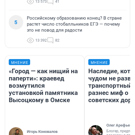
13 573
41
Российскому образованию конец? В стране
5
растет число стобалльников ЕГЭ — почему
это не повод для радости
13 392
82
МНЕНИЕ
МНЕНИЕ
«Город — как нищий на
Наследие, кото
паперти»: краевед
чудом не разва
возмутился
транспортный 
установкой памятника
разнес миф о 
Высоцкому в Омске
советских доро
Олег Арефьев
Блогер, предпри
Игорь Коновалов