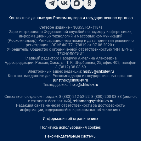
Контактные данные для Роскомнадзора и государственных органов
Сетевое издание «NGS55.RU» (18+)
Зарегистрировано Федеральной службой по надзору в сфере связи,
информационных технологий и массовых коммуникаций
(Роскомнадзор). Регистрационный номер и дата принятия решения о
регистрации - ЭЛ № ФС 77 - 78819 от 07.08.2020 г.
Учредитель: Общество с ограниченной ответственностью "ИНТЕРНЕТ
ТЕХНОЛОГИИ"
Главный редактор: Назарчук Ангелина Алексеевна
Адрес редакции: Россия, Омск, ул. Т. К. Щербанева, 25, офис 402, телефон
8 (3812) 38-08-69
Электронный адрес редакции:
ngs55@shkulev.ru
Контактные данные для Роскомнадзора и государственных органов:
juristnsk@shkulev.ru
Техподдержка:
help@shkulev.ru
Связаться с отделом продаж: 8 (383) 212-52-52, 8 (800) 200-03-83 (звонок
с сотового бесплатный),
reklamangs@shkulev.ru
Редакция сайта не несет ответственности за достоверность
информации, содержащейся в рекламных объявлениях.
Информация об ограничениях
Политика использования cookies
Рекомендательные системы