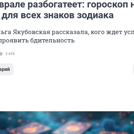
врале разбогатеет: гороскоп 
 для всех знаков зодиака
ьга Якубовская рассказала, кого ждет усп
проявить бдительность
3 439
арий