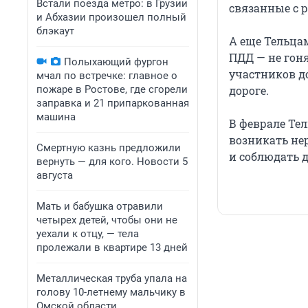
Встали поезда метро: в Грузии
связанные с 
и Абхазии произошел полный
блэкаут
А еще Тельца
ПДД — не гон
Полыхающий фургон
участников д
мчал по встречке: главное о
пожаре в Ростове, где сгорели
дороге.
заправка и 21 припаркованная
машина
В феврале Тел
возникать нер
Смертную казнь предложили
и соблюдать 
вернуть — для кого. Новости 5
августа
Мать и бабушка отравили
четырех детей, чтобы они не
уехали к отцу, — тела
пролежали в квартире 13 дней
Металлическая труба упала на
голову 10-летнему мальчику в
Омской области