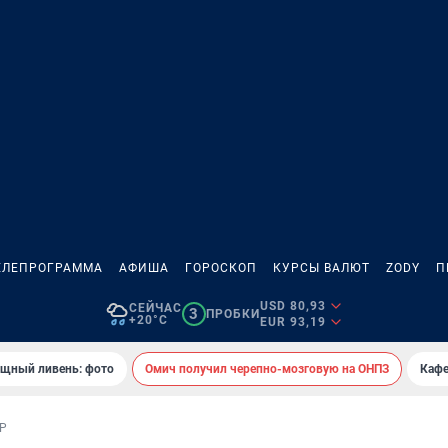
ЕЛЕПРОГРАММА
АФИША
ГОРОСКОП
КУРСЫ ВАЛЮТ
ZODY
П
USD 80,93
СЕЙЧАС
3
ПРОБКИ
+20°C
EUR 93,19
ощный ливень: фото
Омич получил черепно-мозговую на ОНПЗ
Кафе
Р