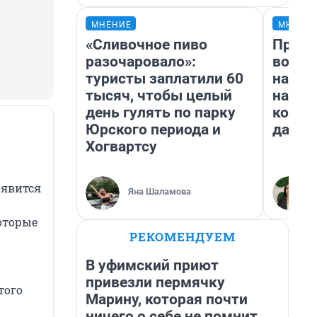
МНЕНИЕ
МНЕНИ
«Сливочное пиво
Прода
разочаровало»:
возьм
туристы заплатили 60
нам г
тысяч, чтобы целый
налог
день гулять по парку
косне
Юрского периода и
даже 
Хогвартсу
оявится
Яна Шаламова
которые
РЕКОМЕНДУЕМ
В уфимский приют
привезли пермячку
того
Марину, которая почти
ничего о себе не помнит.