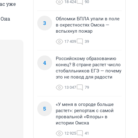
18 424
90
ас уже
. Она
Обломки БПЛА упали в поле
3
в окрестностях Омска —
вспыхнул пожар
17 409
39
Российскому образованию
4
конец? В стране растет число
стобалльников ЕГЭ — почему
это не повод для радости
13 047
79
«У меня в огороде больше
5
растет»: репортаж с самой
провальной «Флоры» в
истории Омска
12 925
41