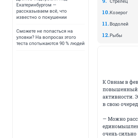
Стрелец
Екатеринбургом —
рассказываем всё, что
Козерог
известно о покушении
Водолей
Сможете не попасться на
Рыбы
уловки? На вопросах этого
теста спотыкаются 90 % людей
К Овнам в фе
повышенный и
активности. Э
в свою очеред
— Можно расс
единомышленн
очень сильно 