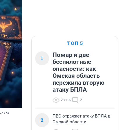
ТОП 5
Пожар и две
1
беспилотные
опасности: как
Омская область
пережила вторую
атаку БПЛА
28 197
21
одиака
ПВО отражает атаку БПЛА в
2
Омской области