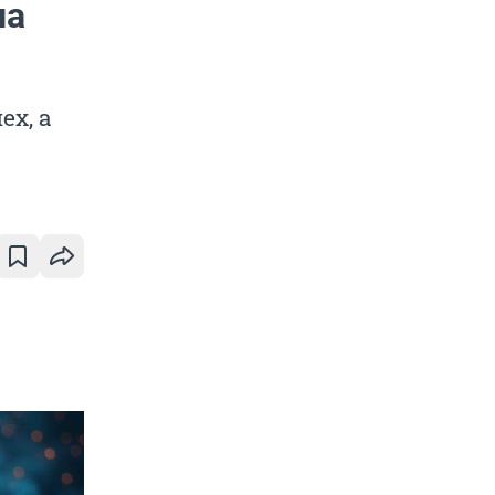
на
ех, а