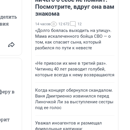
Посмотрите, вдруг она вам
знакома
еделить
твия
14 часов
12 672
12
«Долго боялась выходить на улицу».
Мама искалеченного бойца СВО — о
том, как спасает сына, который
разбился по пути к невесте
«Не привози их мне в третий раз».
Читинец 40 лет разводит голубей,
которые всегда к нему возвращаются
Когда концерт обернулся скандалом.
феру в
Ваня Дмитриенко извинился перед
Линочкой Ли за выступление сестры
под ее голос
орит
Уважал иноагентов и размещал
фривольные картинки: