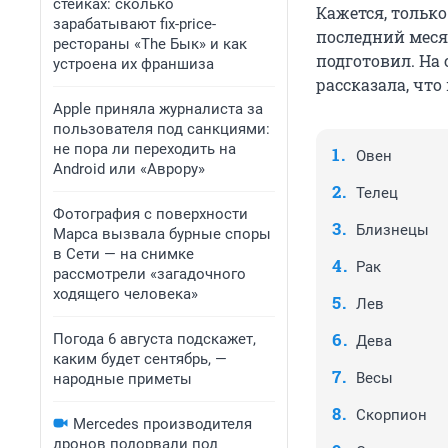
стейках: сколько
Кажется, только
зарабатывают fix-price-
последний месяц
рестораны «The Бык» и как
подготовил. На
устроена их франшиза
рассказала, что
Apple приняла журналиста за
пользователя под санкциями:
не пора ли переходить на
Овен
Android или «Аврору»
Телец
Фотография с поверхности
Близнецы
Марса вызвала бурные споры
в Сети — на снимке
Рак
рассмотрели «загадочного
ходящего человека»
Лев
Погода 6 августа подскажет,
Дева
каким будет сентябрь, —
Весы
народные приметы
Скорпион
Mercedes производителя
дронов подорвали под