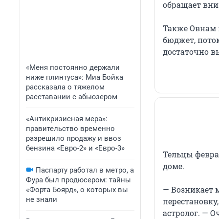
обращает вни
Также Овнам 
бюджет, пото
достаточно в
«Меня постоянно держали
ниже плинтуса»: Миа Бойка
рассказала о тяжелом
расставании с абьюзером
«Антикризисная мера»:
правительство временно
разрешило продажу и ввоз
бензина «Евро-2» и «Евро-3»
Тельцы февра
доме.
Паспарту работал в метро, а
Фура был продюсером: тайны
— Возникает м
«Форта Боярд», о которых вы
не знали
перестановку,
астролог. — 