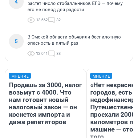
4
растет число стобалльников ЕГЭ — почему
это не повод для радости
13 662
82
В Омской области объявили беспилотную
5
опасность в пятый раз
12 041
33
МНЕНИЕ
МНЕНИЕ
Продашь за 3000, налог
«Нет некрасив
возьмут с 4000. Что
городов, есть
нам готовит новый
недофинансиро
налоговый закон — он
Путешественн
коснется импорта и
проехали 2000
даже репетиторов
километров по 
машине — стои
того