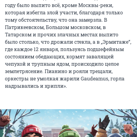
году было выпито всё, кроме Москвы-реки,
которая избегла злой участи, благодаря только
тому обстоятельству, что она замерзла. В
Патрикеевском, Большом московском, в
Татарском и прочих злачных местах выпито
было столько, что дрожали стекла, а в „Эрмитаже“,
где каждое 12 января, пользуясь подшефейным
состоянием обедающих, кормят завалящей
чепухой и трупным ядом, происходило целое
землетрясение. Пианино и рояли трещали,
оркестры не умолкая жарили Gaudeamus, горла
надрывались и хрипли».