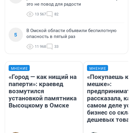
это не повод для радости
13 567
82
В Омской области объявили беспилотную
5
опасность в пятый раз
11 968
33
МНЕНИЕ
МНЕНИЕ
«Город — как нищий на
«Покупаешь ко
паперти»: краевед
мешке»:
возмутился
предпринимат
установкой памятника
рассказала, как
Высоцкому в Омске
самом деле ус
бизнес со скл
дешевых това