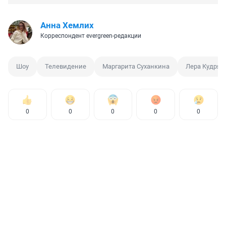
Анна Хемлих
Корреспондент evergreen-редакции
Шоу
Телевидение
Маргарита Суханкина
Лера Кудряв
0
0
0
0
0