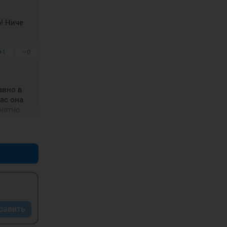
! Ниче 
+1
–0
вно в 
ас она 
нятно.
+0
–0
равить