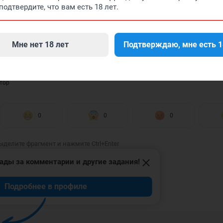
подтвердите, что вам есть 18 лет.
ировали знакомые Полины на ее занятие, как она живе
 рассказывать о своем прошлом дочери, смотрите в ви
Мне нет 18 лет
Подтверждаю, мне есть 1
ахрушева
тор
0
0
0
ыделите фрагмент и нажмите Ctrl+Enter
ады за комментарии и другие задания!
Подробнее в профиле
ИИ
4