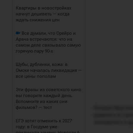
Квартиры в новостройках
начнут дешеветь — когда
ждать снижения цен
Все думали, что Орейро и
Арана встречаются: что на
самом деле связывало самую
горячую пару 90-х
Шубы, дубленки, кожа: в
Омске началась ликвидация —
все цены пополам
Эти фразы из советского кино
вы говорите каждый день.
Вспомните из каких они
Полина Марченко
фильмов? — тест
родилась в Санк
ЕГЭ хотят отменить к 2027
занималась в д
году: в Госдуме уже
придумали замену. Новости 6