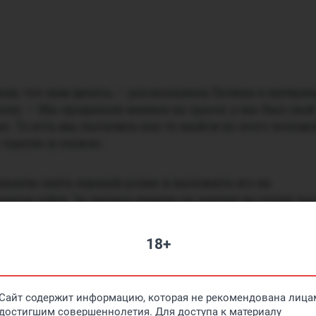
ли, что нам делать, — рассказывала Полина в интерв
ву. — Мы продавали веники на трассе, у нас был свой
с. То есть мы пытались как-то выйти из этого положе
 тщетно и сложно.
решили снять первый ролик и выложить его на
нном сайте. За первые недели он залетел на сотни ты
се следующие видео и того больше. В 2021 году Luxury Gi
инге самых просматриваемых моделей, но недавно зая
18+
ьеры.
ный опыт, я ушла на пике своей популярности во всём
Сайт содержит информацию, которая не рекомендована лицам
ко.
достигшим совершеннолетия. Для доступа к материалу