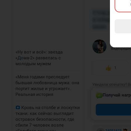
О том, как реаг
и собирается ли
выше.
Елена В
видеоредак
«Ну вот и всё»: звезда
«Дома-2» развелась с
молодым мужем
1
«Меня годами преследует
бывшая любовница мужа: она
Увидели опечатку? В
портит жилье и угрожает».
Реальная история
Получай нагр
Кровь на столбе и лоскутки
ткани: как сейчас выглядит
КОММЕНТАР
островок безопасности, где
сбили 7 человек возле
24051975