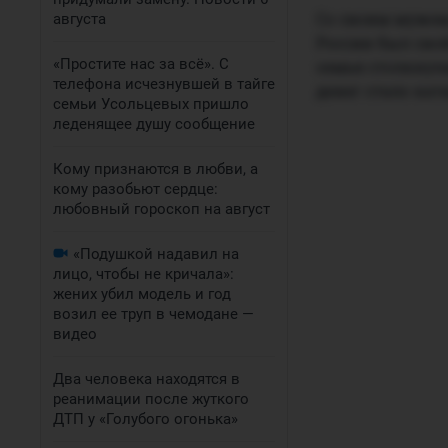
Со своим мужем
августа
России был сво
«Простите нас за всё». С
семья столкнул
телефона исчезнувшей в тайге
денег стало кат
семьи Усольцевых пришло
леденящее душу сообщение
Кому признаются в любви, а
кому разобьют сердце:
любовный гороскоп на август
«Подушкой надавил на
лицо, чтобы не кричала»:
жених убил модель и год
возил ее труп в чемодане —
видео
Два человека находятся в
реанимации после жуткого
ДТП у «Голубого огонька»