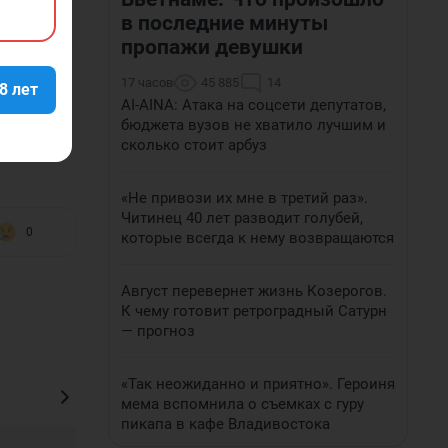
в последние минуты
т сейчас
пропажи девушки
део
17 часов
45 885
14
8 лет
AI-AINA: Атака на соцсети депутатов,
бюджета вузов не хватило лучшим и
сколько стоит арбуз
«Не привози их мне в третий раз».
Читинец 40 лет разводит голубей,
0
которые всегда к нему возвращаются
Август перевернет жизнь Козерогов.
К чему готовит ретроградный Сатурн
— прогноз
«Так неожиданно и приятно». Героиня
мема вспомнила о съемках с гуру
пикапа в кафе Владивостока