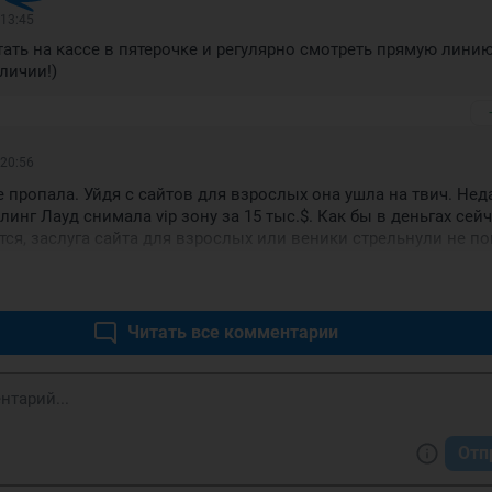
 13:45
тать на кассе в пятерочке и регулярно смотреть прямую линию
личии!)
 20:56
е пропала. Уйдя с сайтов для взрослых она ушла на твич. Неда
инг Лауд снимала vip зону за 15 тыс.$. Как бы в деньгах сейч
тся, заслуга сайта для взрослых или веники стрельнули не по
Читать все комментарии
Отп