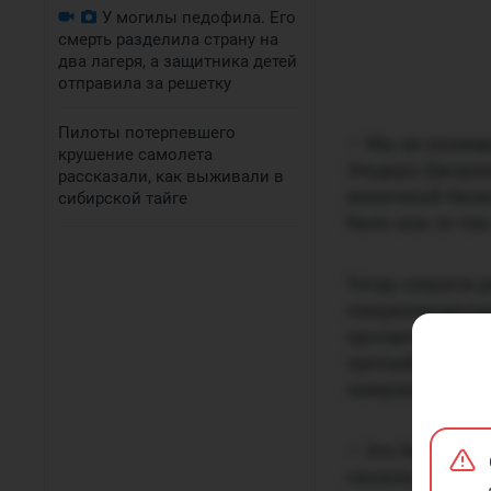
У могилы педофила. Его
смерть разделила страну на
два лагеря, а защитника детей
отправила за решетку
Пилоты потерпевшего
— Мы не понима
крушение самолета
Эльдару Джарахо
рассказали, как выживали в
веничный бизне
сибирской тайге
было как-то так
Тогда супруги 
специализирова
просмотров, а в
третьей в рейт
завершении кар
— Это был класс
сказала Марчен