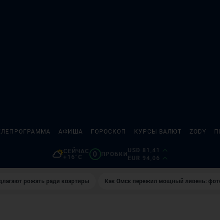
ЕЛЕПРОГРАММА
АФИША
ГОРОСКОП
КУРСЫ ВАЛЮТ
ZODY
П
USD 81,41
СЕЙЧАС
0
ПРОБКИ
+16°C
EUR 94,06
длагают рожать ради квартиры
Как Омск пережил мощный ливень: фот