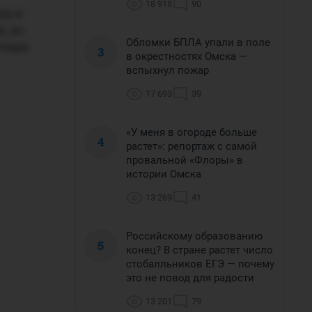
18 918
90
ца в
, но
Обломки БПЛА упали в поле
очери
3
в окрестностях Омска —
вспыхнул пожар
17 693
39
«У меня в огороде больше
4
растет»: репортаж с самой
провальной «Флоры» в
истории Омска
13 269
41
Российскому образованию
5
конец? В стране растет число
стобалльников ЕГЭ — почему
это не повод для радости
13 201
79