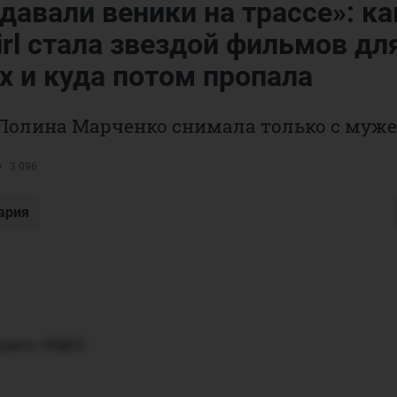
авали веники на трассе»: ка
irl стала звездой фильмов дл
х и куда потом пропала
 Полина Марченко снимала только с муж
3 096
ария
узить VIQEO