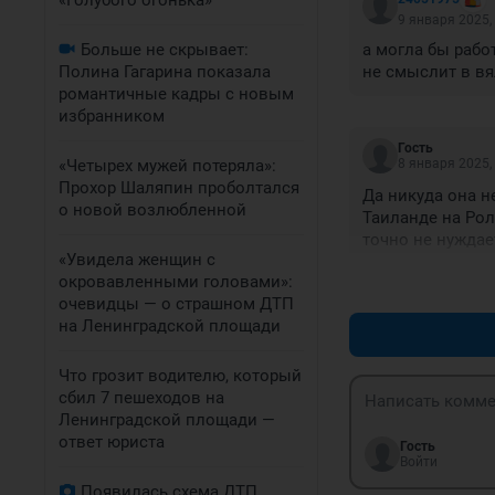
«Голубого огонька»
9 января 2025,
Больше не скрывает:
а могла бы рабо
Полина Гагарина показала
не смыслит в вя
романтичные кадры с новым
избранником
Гость
«Четырех мужей потеряла»:
8 января 2025,
Прохор Шаляпин проболтался
Да никуда она н
о новой возлюбленной
Таиланде на Ролл
точно не нуждае
«Увидела женщин с
окровавленными головами»:
очевидцы — о страшном ДТП
на Ленинградской площади
Что грозит водителю, который
сбил 7 пешеходов на
Ленинградской площади —
ответ юриста
Гость
Войти
Появилась схема ДТП