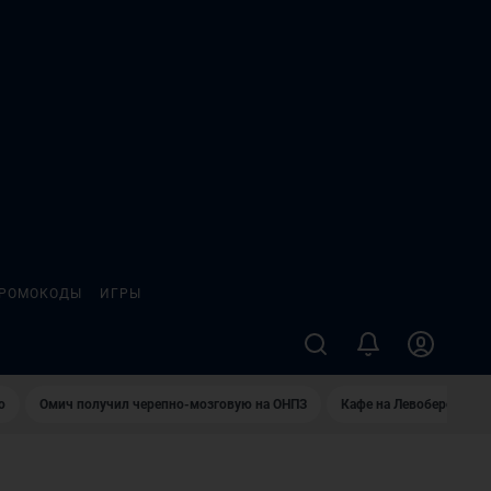
РОМОКОДЫ
ИГРЫ
о
Омич получил черепно-мозговую на ОНПЗ
Кафе на Левобережье в