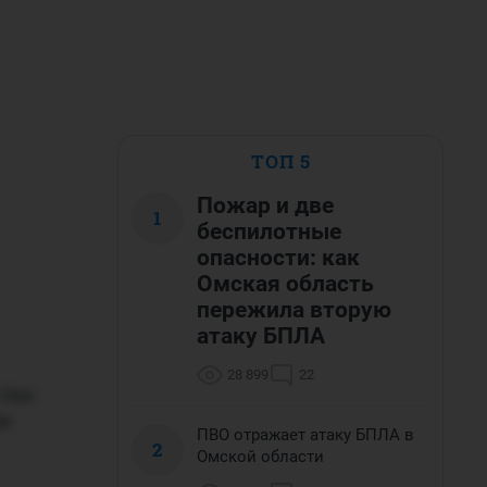
ТОП 5
Пожар и две
1
беспилотные
опасности: как
Омская область
пережила вторую
атаку БПЛА
28 899
22
 Она
ле
ПВО отражает атаку БПЛА в
2
Омской области