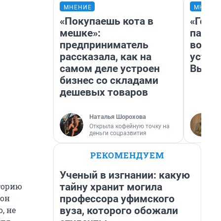
МНЕНИЕ
МНЕНИ
«Покупаешь кота в
«Горо
мешке»:
папер
предприниматель
возму
рассказала, как на
устан
самом деле устроен
Высоц
бизнес со складами
дешевых товаров
Наталья Шорохова
Открыла кофейную точку на
деньги соцразвития
РЕКОМЕНДУЕМ
Ученый в изгнании: какую
тайну хранит могила
сторию
профессора уфимского
 он
вуза, которого обожали
, не