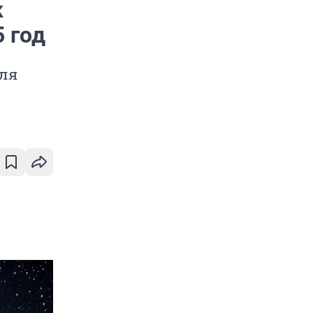
к
5 год
для