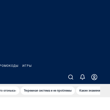
РОМОКОДЫ
ИГРЫ
го огонька»
Тюремная система и ее проблемы
Какие знаменитости 