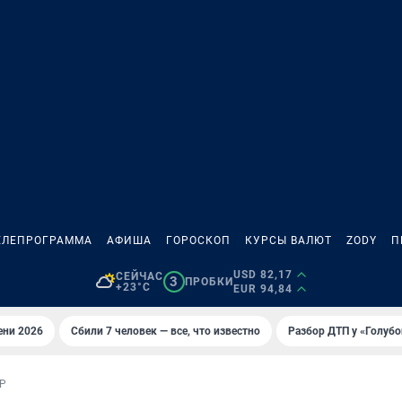
ЕЛЕПРОГРАММА
АФИША
ГОРОСКОП
КУРСЫ ВАЛЮТ
ZODY
П
USD 82,17
СЕЙЧАС
3
ПРОБКИ
+23°C
EUR 94,84
ени 2026
Сбили 7 человек — все, что известно
Разбор ДТП у «Голубо
Р