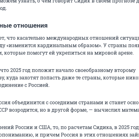
можем узнать, о чем говорит Сидик в своем прогнозе 
од.
ные отношения
т, что касательно международных отношений ситуац
году «изменится кардинальным образом». У страны поя
, которые помогут ей укрепиться на мировой арене.
 что 2025 год положит начало своеобразному второму
у, куда захотят попасть даже те страны, которые нико
единение с Россией.
оссия объединится с соседними странами и станет осно
ССР возродится, но в другой форме, — вычислил матем
ений России и США, то, по расчетам Сидика, в 2025 го
опониманию, и причем Россия в этих отношениях зай