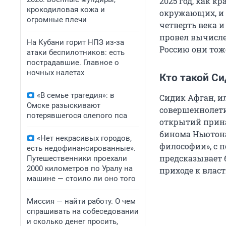
2025 год, как к
крокодиловая кожа и
окружающих, и 
огромные плечи
четверть века 
провел вычисле
На Кубани горит НПЗ из-за
Россию они тоже
атаки беспилотников: есть
пострадавшие. Главное о
ночных налетах
Кто такой С
«В семье трагедия»: в
Сидик Афган, и
Омске разыскивают
совершеннолети
потерявшегося слепого пса
открытий прина
бинома Ньютона
«Нет некрасивых городов,
философии», с 
есть недофинансированные».
предсказывает б
Путешественники проехали
2000 километров по Уралу на
приходе к влас
машине — стоило ли оно того
Миссия — найти работу. О чем
спрашивать на собеседовании
и сколько денег просить,