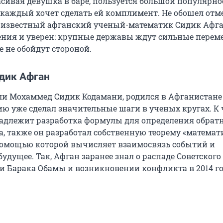
расивая девушка в баре, пользуется большой популярно
каждый хочет сделать ей комплимент. Не обошел отм
и известный афганский ученый-математик Сидик Афга
ния и уверен: крупные державы ждут сильные перем
 не обойдут стороной.
идик Афган
ли Мохаммед Сидик Кодамани, родился в Афганистане 
ю уже сделал значительные шаги в ученых кругах. К 
длежит разработка формулы для определения обрат
, также он разработал собственную теорему «математ
помощью которой вычисляет взаимосвязь событий и
удущее. Так, Афган заранее знал о распаде Советского
ти Барака Обамы и возникновении конфликта в 2014 го