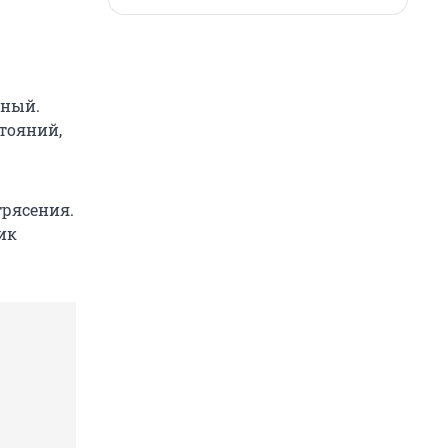
чный.
тояний,
трясения.
ик