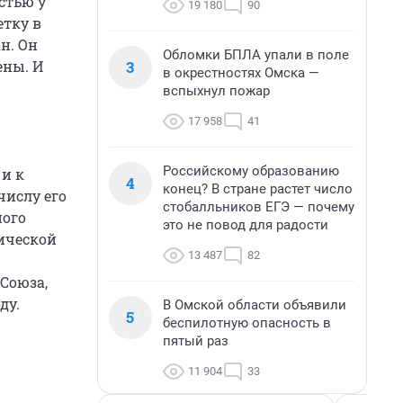
стью у
19 180
90
етку в
н. Он
Обломки БПЛА упали в поле
3
ены. И
в окрестностях Омска —
вспыхнул пожар
17 958
41
Российскому образованию
и к
4
конец? В стране растет число
числу его
стобалльников ЕГЭ — почему
ного
это не повод для радости
ической
13 487
82
 Союза,
ду.
В Омской области объявили
5
беспилотную опасность в
пятый раз
11 904
33