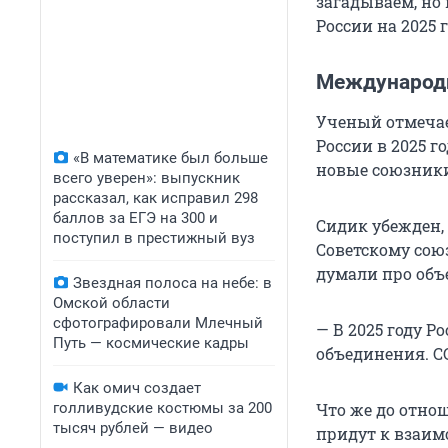
загадываем, но 
России на 2025 г
Международ
Ученый отмечае
России в 2025 
«В математике был больше
новые союзники
всего уверен»: выпускник
рассказал, как исправил 298
баллов за ЕГЭ на 300 и
Сидик убежден,
поступил в престижный вуз
Советскому союз
думали про объ
Звездная полоса на небе: в
Омской области
сфотографировали Млечный
— В 2025 году Р
Путь — космические кадры
объединения. С
Как омич создает
голливудские костюмы за 200
Что же до отнош
тысяч рублей — видео
придут к взаим