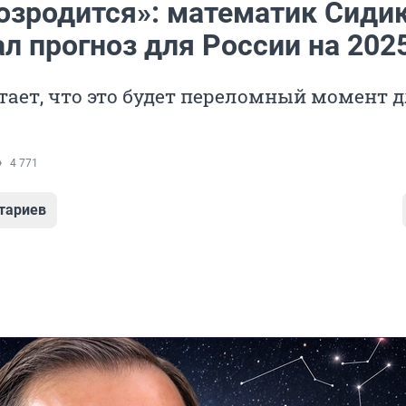
озродится»: математик Сиди
л прогноз для России на 202
ает, что это будет переломный момент 
4 771
тариев