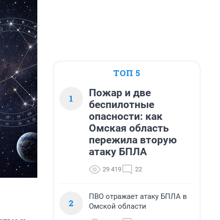
ТОП 5
Пожар и две
1
беспилотные
опасности: как
Омская область
пережила вторую
атаку БПЛА
29 419
22
ПВО отражает атаку БПЛА в
2
Омской области