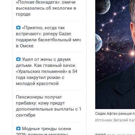
«Полная безнадега»: омичи
высказались об экологии в
городе
«Приятно, когда так
встречают»: рэперу Gazan
подарили баскетбольный мяч
в Омске
Ушел от жены с двумя
детьми. Как главный качок
«Уральских пельменей» в 54
года закрутил роман с
молодой красоткой
Пенсионеры получат
прибавку: кому придут
дополнительные выплаты с 1
Сидик Афган раньше п
сентября
Источник: 
Виталий Кал
Модные тренды осени
2026: военные мундиры,