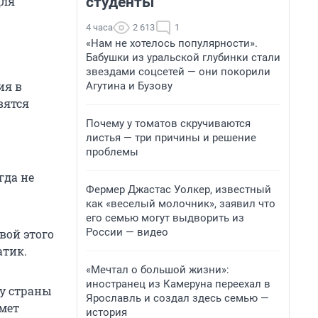
студенты
для
4 часа
2 613
1
«Нам не хотелось популярности».
Бабушки из уральской глубинки стали
звездами соцсетей — они покорили
ия в
Агутина и Бузову
вятся
Почему у томатов скручиваются
листья — три причины и решение
проблемы
гда не
Фермер Джастас Уолкер, известный
как «веселый молочник», заявил что
его семью могут выдворить из
России — видео
вой этого
атик.
«Мечтал о большой жизни»:
иностранец из Камеруна переехал в
ду страны
Ярославль и создал здесь семью —
мет
история