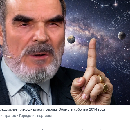
редсказал приход к власти Барака Обамы и события 2014 года
истратов / Городские порталы