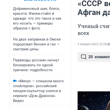
«СССР в
Дофаминовый шик, блеск,
Афган да
красота. Фанки-стайл в
одежде: что это такое и как
его носить — примеры
Ученый счит
образов с фото
всех
На двух заправках в Омске
подорожал бензин и газ —
3 января 2025, 22:00
смотрим цены
20
коммен
Переводы россиян начнут
блокировать по одной
причине: подробности
«Минус — слишком много
спойлеров»: российский
ниндзя-скульптор снялся в
сериале «Дом Дракона».
Видео