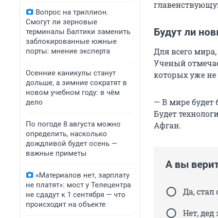
главенствующу
Вопрос на триллион.
Смогут ли зерновые
Будут ли нов
терминалы Балтики заменить
заблокированные южные
Для всего мира,
порты: мнение эксперта
Ученый отмечае
Осенние каникулы станут
которых уже не
дольше, а зимние сократят в
новом учебном году: в чём
— В мире будет 
дело
Будет технологи
По погоде 8 августа можно
Афган.
определить, насколько
дождливой будет осень —
важные приметы
А вы вери
«Материалов нет, зарплату
не платят»: мост у Телецентра
Да, ста
не сдадут к 1 сентября — что
происходит на объекте
Нет, дед