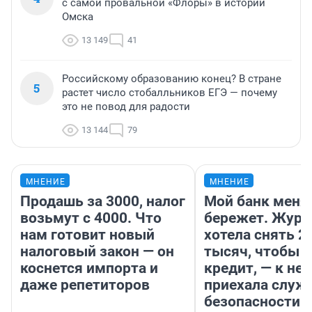
с самой провальной «Флоры» в истории
Омска
13 149
41
Российскому образованию конец? В стране
5
растет число стобалльников ЕГЭ — почему
это не повод для радости
13 144
79
МНЕНИЕ
МНЕНИЕ
Продашь за 3000, налог
Мой банк меня
возьмут с 4000. Что
бережет. Журн
нам готовит новый
хотела снять 2
налоговый закон — он
тысяч, чтобы п
коснется импорта и
кредит, — к не
даже репетиторов
приехала служ
безопасности