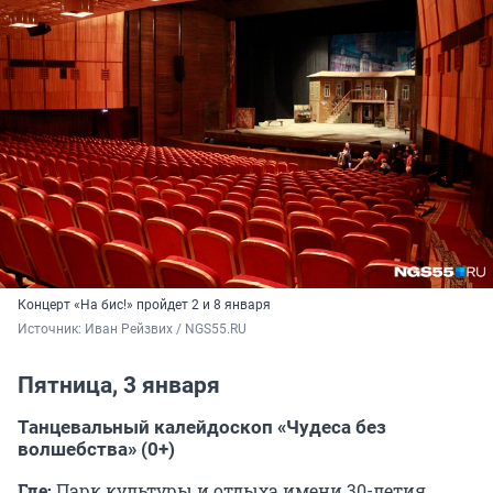
Концерт «На бис!» пройдет 2 и 8 января
Источник: 
Иван Рейзвих / NGS55.RU
Пятница, 3 января
Танцевальный калейдоскоп «Чудеса без
волшебства» (0+)
Где:
Парк культуры и отдыха имени 30-летия