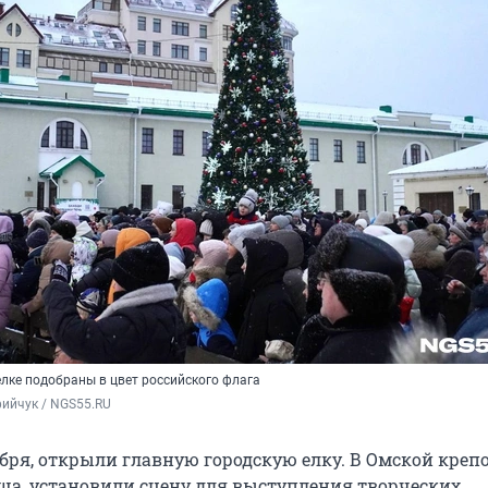
елке подобраны в цвет российского флага
ийчук / NGS55.RU
абря, открыли главную городскую елку. В Омской крепо
а, установили сцену для выступления творческих