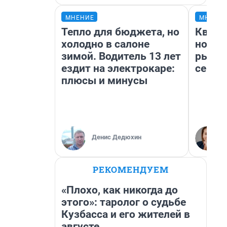
МНЕНИЕ
МНЕНИ
Тепло для бюджета, но
Кварт
холодно в салоне
но де
зимой. Водитель 13 лет
рынок
ездит на электрокаре:
сейча
плюсы и минусы
Денис Дедюхин
РЕКОМЕНДУЕМ
«Плохо, как никогда до
этого»: таролог о судьбе
Кузбасса и его жителей в
августе