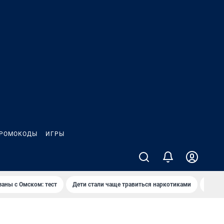
РОМОКОДЫ
ИГРЫ
заны с Омском: тест
Дети стали чаще травиться наркотиками
Появя