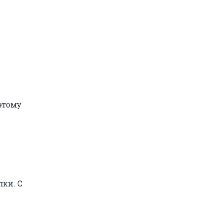
этому
лки. С