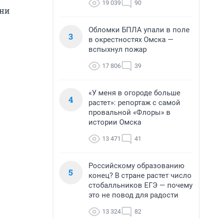
19 039
90
они
Обломки БПЛА упали в поле
3
в окрестностях Омска —
вспыхнул пожар
17 806
39
«У меня в огороде больше
4
растет»: репортаж с самой
провальной «Флоры» в
истории Омска
13 471
41
Российскому образованию
5
конец? В стране растет число
стобалльников ЕГЭ — почему
это не повод для радости
13 324
82