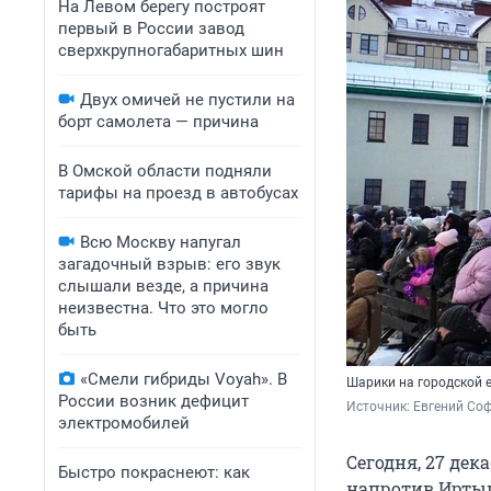
На Левом берегу построят
первый в России завод
сверхкрупногабаритных шин
Двух омичей не пустили на
борт самолета — причина
В Омской области подняли
тарифы на проезд в автобусах
Всю Москву напугал
загадочный взрыв: его звук
слышали везде, а причина
неизвестна. Что это могло
быть
«Смели гибриды Voyah». В
Шарики на городской 
России возник дефицит
Источник: 
Евгений Соф
электромобилей
Сегодня, 27 дек
Быстро покраснеют: как
напротив Иртыш