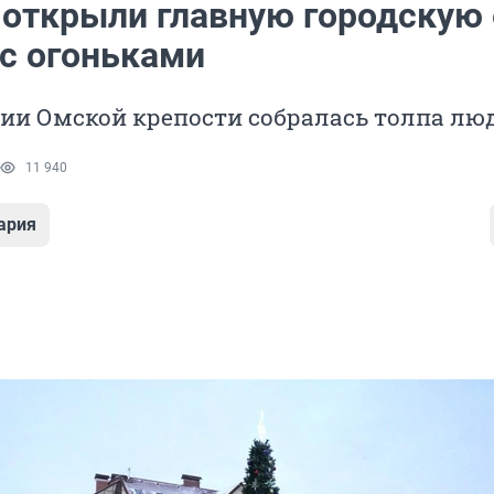
 открыли главную городскую 
 с огоньками
ии Омской крепости собралась толпа лю
11 940
ария