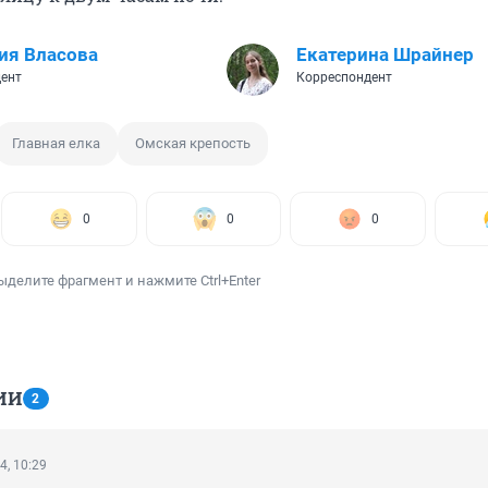
ия Власова
Екатерина Шрайнер
ент
Корреспондент
Главная елка
Омская крепость
0
0
0
ыделите фрагмент и нажмите Ctrl+Enter
ИИ
2
4, 10:29