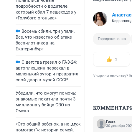
Появились новые
подробности о водителе,
который сбил 7 пешеходов у
Анастас
«Голубого огонька»
Корреспонд
Восемь сбили, три упали.
Все, что известно об атаке
Городская елка
беспилотников на
Екатеринбург
2
С детства грезил о ГАЗ-24:
автоплюшкин переехал в
маленький хутор и превратил
Увидели опечатку? В
свой двор в музей СССР
Убедили, что смогут помочь:
знакомые похитили почти 3
миллиона у бойца СВО из
КОММЕНТАР
Омска
Гость
«Это общий ребенок, а не „муж
30 декабря 202
помогает“»: истории семей,