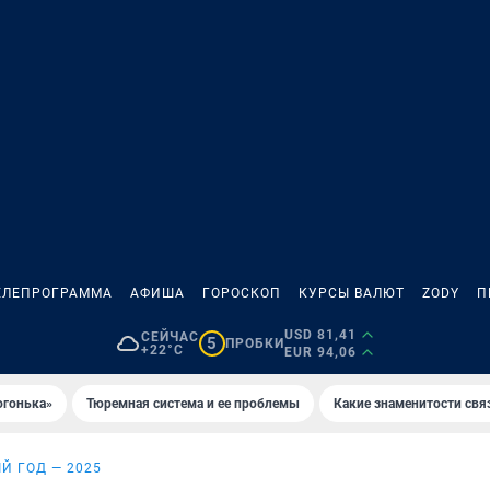
ЕЛЕПРОГРАММА
АФИША
ГОРОСКОП
КУРСЫ ВАЛЮТ
ZODY
П
USD 81,41
СЕЙЧАС
5
ПРОБКИ
+22°C
EUR 94,06
огонька»
Тюремная система и ее проблемы
Какие знаменитости свя
Й ГОД — 2025