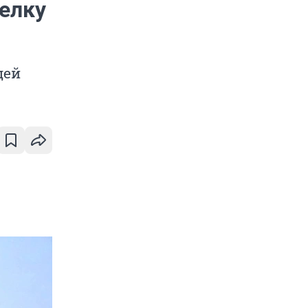
елку
дей