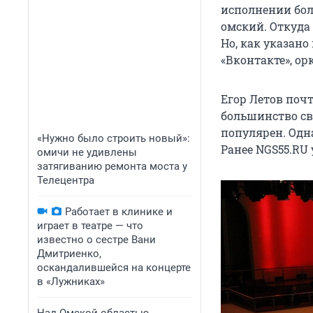
исполнении бол
омский. Откуда
Но, как указано
«Вконтакте», ор
Егор Летов поч
большинство св
популярен. Одн
«Нужно было строить новый»:
Ранее NGS55.RU
омичи не удивлены
затягиванию ремонта моста у
Телецентра
Работает в клинике и
играет в театре — что
известно о сестре Вани
Дмитриенко,
оскандалившейся на концерте
в «Лужниках»