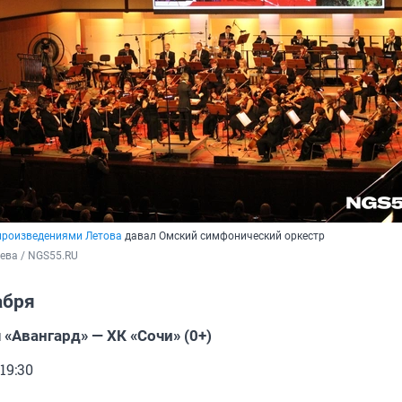
 произведениями Летова
давал Омский симфонический оркестр
ева / NGS55.RU
абря
«Авангард» — ХК «Сочи» (0+)
19:30