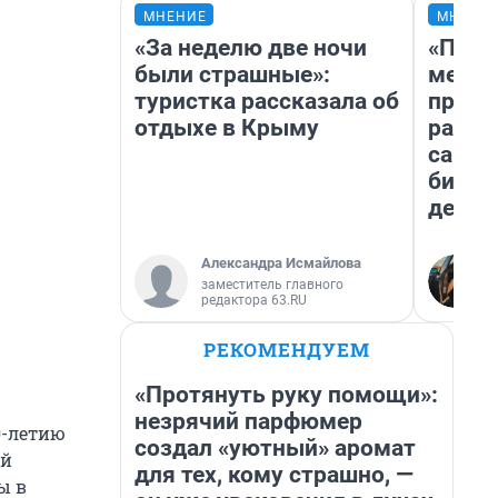
МНЕНИЕ
МНЕНИ
«За неделю две ночи
«Поку
были страшные»:
мешке
туристка рассказала об
предп
отдыхе в Крыму
расска
самом
бизне
дешев
Александра Исмайлова
заместитель главного
редактора 63.RU
РЕКОМЕНДУЕМ
«Протянуть руку помощи»:
незрячий парфюмер
0-летию
создал «уютный» аромат
ой
для тех, кому страшно, —
ы в