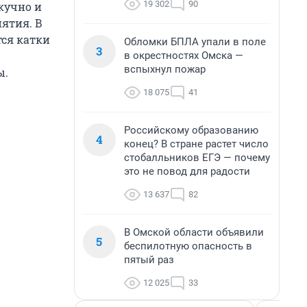
19 302
90
кучно и
ятия. В
тся катки
Обломки БПЛА упали в поле
3
в окрестностях Омска —
вспыхнул пожар
ы.
18 075
41
Российскому образованию
4
конец? В стране растет число
стобалльников ЕГЭ — почему
это не повод для радости
13 637
82
В Омской области объявили
5
беспилотную опасность в
пятый раз
12 025
33