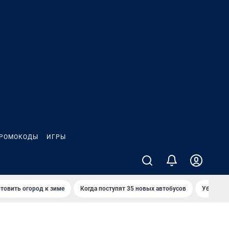
РОМОКОДЫ
ИГРЫ
товить огород к зиме
Когда поступят 35 новых автобусов
Убийца р