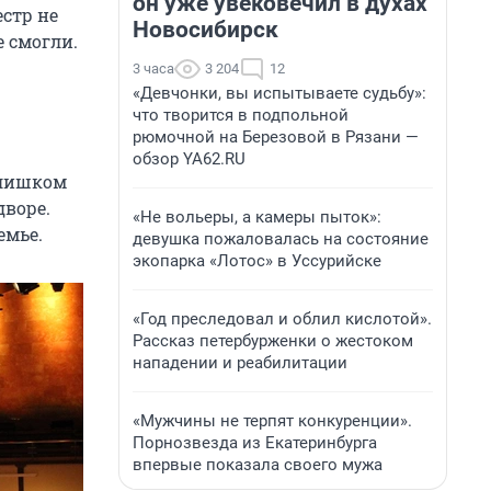
он уже увековечил в духах
стр не
Новосибирск
 смогли.
3 часа
3 204
12
«Девчонки, вы испытываете судьбу»:
что творится в подпольной
рюмочной на Березовой в Рязани —
обзор YA62.RU
слишком
дворе.
«Не вольеры, а камеры пыток»:
емье.
девушка пожаловалась на состояние
экопарка «Лотос» в Уссурийске
«Год преследовал и облил кислотой».
Рассказ петербурженки о жестоком
нападении и реабилитации
«Мужчины не терпят конкуренции».
Порнозвезда из Екатеринбурга
впервые показала своего мужа