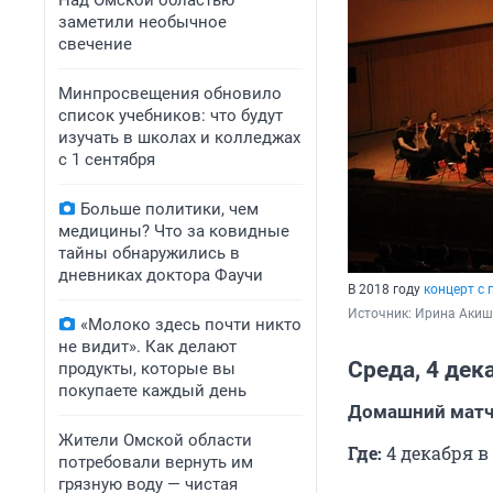
Над Омской областью
заметили необычное
свечение
Минпросвещения обновило
список учебников: что будут
изучать в школах и колледжах
с 1 сентября
Больше политики, чем
медицины? Что за ковидные
тайны обнаружились в
дневниках доктора Фаучи
В 2018 году
концерт с
Источник: 
Ирина Акиш
«Молоко здесь почти никто
не видит». Как делают
Среда, 4 дек
продукты, которые вы
покупаете каждый день
Домашний матч 
Жители Омской области
Где:
4 декабря в 
потребовали вернуть им
грязную воду — чистая