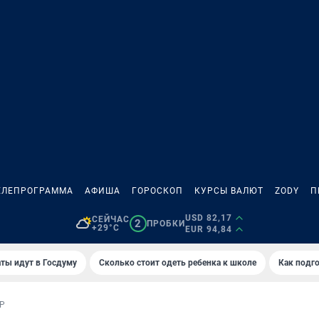
ЕЛЕПРОГРАММА
АФИША
ГОРОСКОП
КУРСЫ ВАЛЮТ
ZODY
П
USD 82,17
СЕЙЧАС
2
ПРОБКИ
+29°C
EUR 94,84
ты идут в Госдуму
Сколько стоит одеть ребенка к школе
Как подго
Р