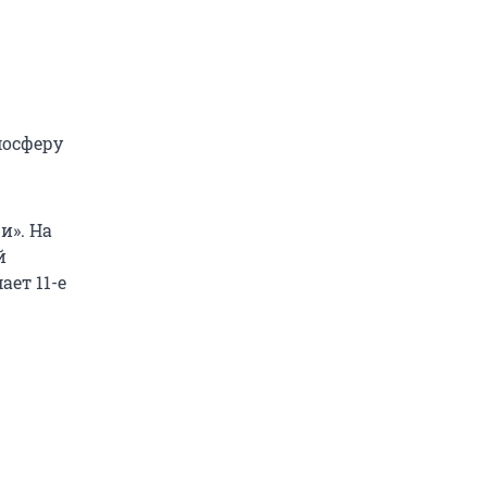
мосферу
и». На
й
ет 11-е