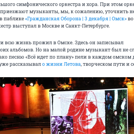
ьшого симфонического оркестра и хора. При этом орке
 приезжают музыканты, мы, к сожалению, уточнить не
 в паблике
«Гражданская Оборона | 3 декабря | Омск»
во
кестр выступал в Москве и Санкт-Петербурге.
ти всю жизнь прожил в Омске. Здесь он записывал
оих альбомов. Но на малой родине музыкант был не 
ако песню «Всё идет по плану» пели в каждом омском 
 уже рассказывал
о жизни Летова
, творческом пути и с