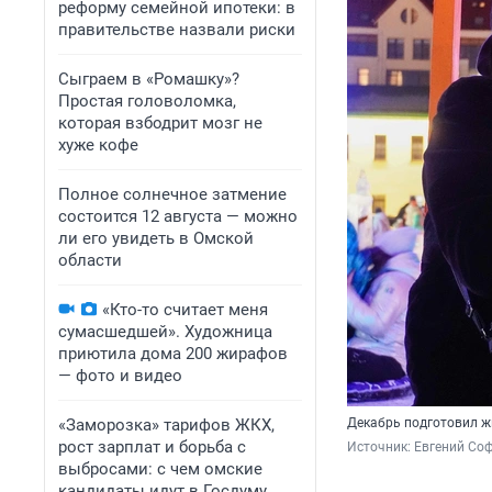
реформу семейной ипотеки: в
правительстве назвали риски
Сыграем в «Ромашку»?
Простая головоломка,
которая взбодрит мозг не
хуже кофе
Полное солнечное затмение
состоится 12 августа — можно
ли его увидеть в Омской
области
«Кто-то считает меня
сумасшедшей». Художница
приютила дома 200 жирафов
— фото и видео
«Заморозка» тарифов ЖКХ,
Декабрь подготовил ж
рост зарплат и борьба с
Источник: 
Евгений Соф
выбросами: с чем омские
кандидаты идут в Госдуму