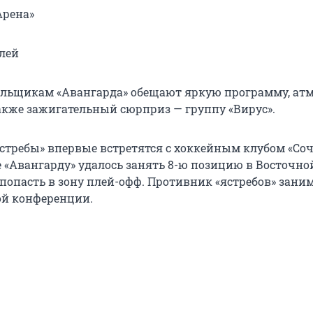
Арена»
блей
лельщикам «Авангарда» обещают яркую программу, ат
также зажигательный сюрприз — группу «Вирус».
ястребы» впервые встретятся с хоккейным клубом «Соч
 «Авангарду» удалось занять 8-ю позицию в Восточно
опасть в зону плей-офф. Противник «ястребов» занима
ой конференции.