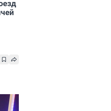
оезд
ичей