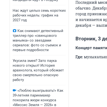
Последний меся
обычно. Декабр
Нас ждут целых семь коротких
город приезжаю
рабочих недель: график на
и начинается в
2027 год
декабря — выпи
Как снимают детективный
триллер про «свинцового
Вторник, 3 д
маньяка» со звездами
сериалов: фото со съемок и
Концерт памяти
первые подробности
Где:
музыкальный
Укусила змея? Зато паука
нового открыл! История
арахнолога, который обожает
свою смертельно опасную
работу
«Люблю выигрывать!» Как
39-летняя парикмахер
покорила жюри конкурса
«Миссис Земля — 2026» в