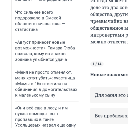
Иногда может по
деле это два с
Что сильнее всего
общества, други
подорожало в Омской
чрезвычайно ва
области с начала года —
общественное м
статистика
интровертами р
можно отнести 
«Август принесет новые
возможности»: Тамара Глоба
назвала, кому из знаков
зодиака улыбнется удача
1 / 14
«Меня не просто отменяют,
Новые знакомст
меня хотят убить»: участница
«Мамы в 16» ответила на
обвинения в домогательствах
Для меня это 
к маленькому сыну
«Они всё еще в лесу, и им
нужна помощь»: сын
Без проблем 
пропавших в тайге
Усольцевых назвал еще одну