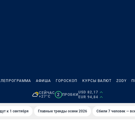
ЕЛЕПРОГРАММА
АФИША
ГОРОСКОП
КУРСЫ ВАЛЮТ
ZODY
П
USD 82,17
СЕЙЧАС
2
ПРОБКИ
+27°C
EUR 94,84
дут к 1 сентября
Главные тренды осени 2026
Сбили 7 человек — все