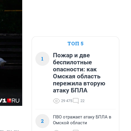
ТОП 5
Пожар и две
1
беспилотные
опасности: как
Омская область
пережила вторую
атаку БПЛА
29 475
22
ПВО отражает атаку БПЛА в
2
Омской области