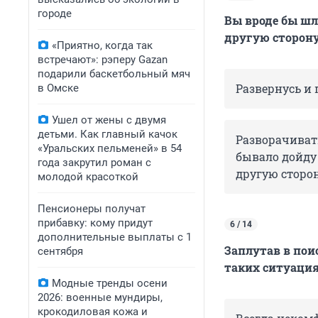
городе
Вы вроде бы шл
другую сторону
«Приятно, когда так
встречают»: рэперу Gazan
подарили баскетбольный мяч
Развернусь и
в Омске
Ушел от жены с двумя
детьми. Как главный качок
Разворачивать
«Уральских пельменей» в 54
бывало дойду 
года закрутил роман с
другую сторон
молодой красоткой
Пенсионеры получат
прибавку: кому придут
6 / 14
дополнительные выплаты с 1
Заплутав в поис
сентября
таких ситуациях
Модные тренды осени
2026: военные мундиры,
крокодиловая кожа и