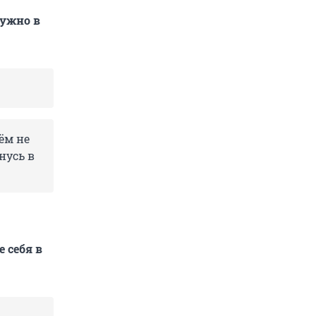
нужно в
ём не
нусь в
 себя в