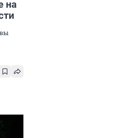
е на
сти
 вы