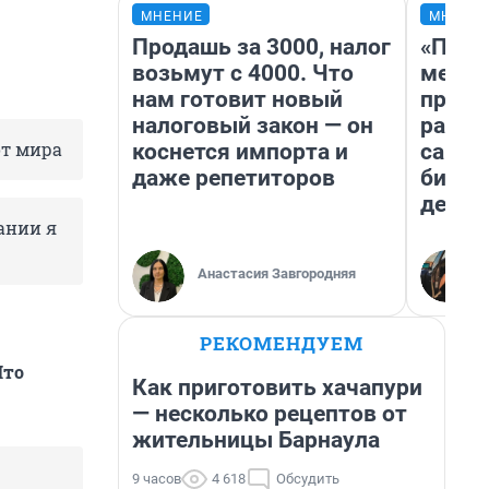
МНЕНИЕ
МНЕНИ
Продашь за 3000, налог
«Поку
возьмут с 4000. Что
мешке
нам готовит новый
предп
налоговый закон — он
расска
от мира
коснется импорта и
самом
даже репетиторов
бизне
дешев
ании я
Анастасия Завгородняя
РЕКОМЕНДУЕМ
Что
Как приготовить хачапури
— несколько рецептов от
жительницы Барнаула
9 часов
4 618
Обсудить