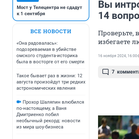
Вы интр
Мост у Телецентра не сдадут
14 вопро
к 1 сентября
ВСЕ НОВОСТИ
Проверьте, 
избегаете л
«Она радовалась»:
подозреваемая в убийстве
омского студента-историка
16 ноября 2024, 16:00
была в восторге от его смерти
7
коммент
Такое бывает раз в жизни: 12
августа произойдут три редких
астрономических явления
Прохор Шаляпин влюбился
по-настоящему, а Ваня
Дмитриенко побил
необычный рекорд: новости
из мира шоу-бизнеса