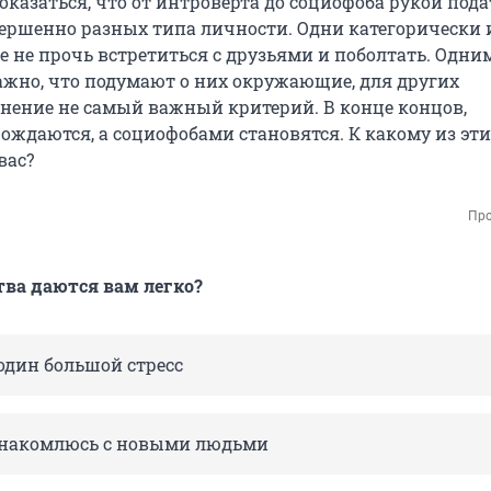
казаться, что от интроверта до социофоба рукой подат
овершенно разных типа личности. Одни категорически 
е не прочь встретиться с друзьями и поболтать. Одни
жно, что подумают о них окружающие, для других
нение не самый важный критерий. В конце концов,
ождаются, а социофобами становятся. К какому из эт
вас?
Про
ва даются вам легко?
один большой стресс
знакомлюсь с новыми людьми