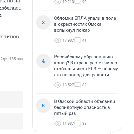
ь, но на
19 213
90
избегают
м
Обломки БПЛА упали в поле
3
в окрестностях Омска —
вспыхнул пожар
их типов
17 987
41
Российскому образованию
йден 185 раз
4
конец? В стране растет число
стобалльников ЕГЭ — почему
это не повод для радости
13 527
82
В Омской области объявили
5
беспилотную опасность в
пятый раз
11 937
33