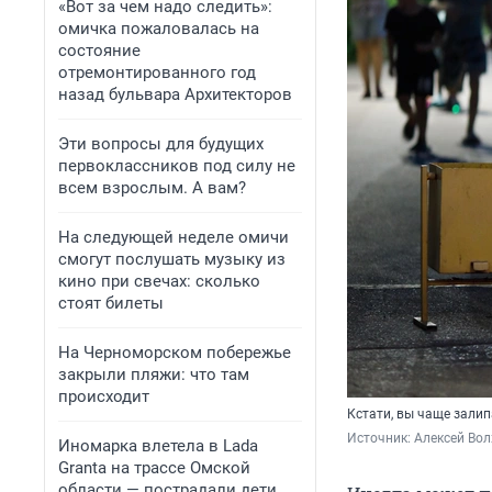
«Вот за чем надо следить»:
омичка пожаловалась на
состояние
отремонтированного год
назад бульвара Архитекторов
Эти вопросы для будущих
первоклассников под силу не
всем взрослым. А вам?
На следующей неделе омичи
смогут послушать музыку из
кино при свечах: сколько
стоят билеты
На Черноморском побережье
закрыли пляжи: что там
происходит
Кстати, вы чаще залип
Источник: 
Алексей Вол
Иномарка влетела в Lada
Granta на трассе Омской
области — пострадали дети