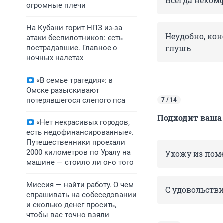
Всегда некомф
огромные плечи
На Кубани горит НПЗ из-за
Неудобно, кон
атаки беспилотников: есть
глушь
пострадавшие. Главное о
ночных налетах
«В семье трагедия»: в
Омске разыскивают
потерявшегося слепого пса
7 / 14
Подходит ваша 
«Нет некрасивых городов,
есть недофинансированные».
Путешественники проехали
2000 километров по Уралу на
Ухожу из пом
машине — стоило ли оно того
Миссия — найти работу. О чем
С удовольстви
спрашивать на собеседовании
и сколько денег просить,
чтобы вас точно взяли