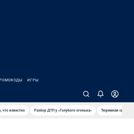
РОМОКОДЫ
ИГРЫ
, что известно
Разбор ДТП у «Голубого огонька»
Тюремная система