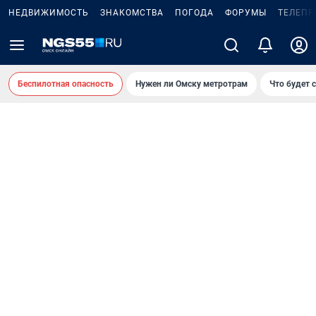
НЕДВИЖИМОСТЬ
ЗНАКОМСТВА
ПОГОДА
ФОРУМЫ
ТЕЛЕПР
Беспилотная опасность
Нужен ли Омску метротрам
Что будет 