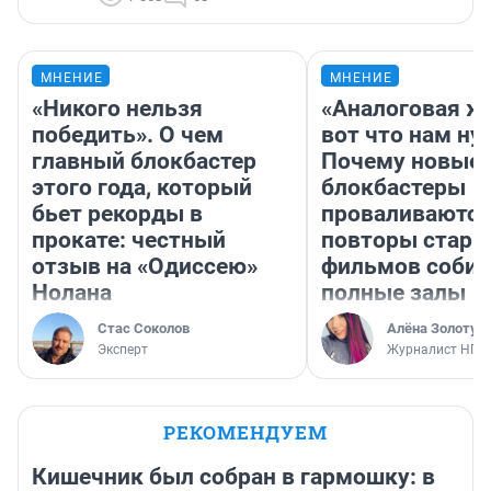
МНЕНИЕ
МНЕНИЕ
«Никого нельзя
«Аналоговая ж
победить». О чем
вот что нам ну
главный блокбастер
Почему новые
этого года, который
блокбастеры
бьет рекорды в
проваливаются,
прокате: честный
повторы стары
отзыв на «Одиссею»
фильмов соби
Нолана
полные залы
Стас Соколов
Алёна Золотух
Эксперт
Журналист НГС
РЕКОМЕНДУЕМ
Кишечник был собран в гармошку: в