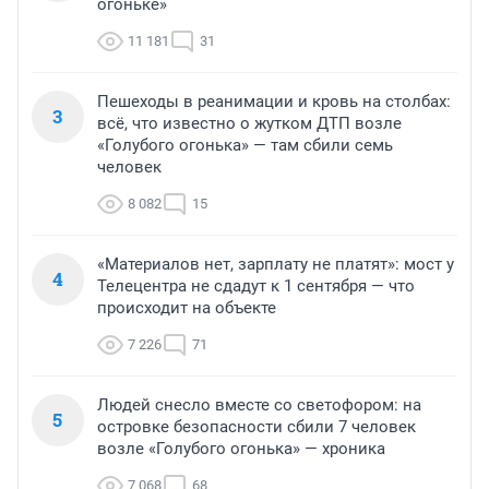
огоньке»
11 181
31
Пешеходы в реанимации и кровь на столбах:
3
всё, что известно о жутком ДТП возле
«Голубого огонька» — там сбили семь
человек
8 082
15
«Материалов нет, зарплату не платят»: мост у
4
Телецентра не сдадут к 1 сентября — что
происходит на объекте
7 226
71
Людей снесло вместе со светофором: на
5
островке безопасности сбили 7 человек
возле «Голубого огонька» — хроника
7 068
68