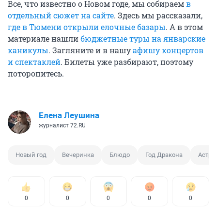
Все, что известно о Новом годе, мы собираем
в
отдельный сюжет на сайте
. Здесь мы рассказали,
где в Тюмени открыли елочные базары
. А в этом
материале нашли
бюджетные туры на январские
каникулы
. Загляните и в нашу
афишу концертов
и спектаклей
. Билеты уже разбирают, поэтому
поторопитесь.
Елена Леушина
журналист 72.RU
Новый год
Вечеринка
Блюдо
Год Дракона
Астро
0
0
0
0
0