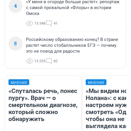
«У меня в огороде больше растет»: репортаж
4
с самой провальной «Флоры» в истории
Омска
13 348
41
Российскому образованию конец? В стране
5
растет число стобалльников ЕГЭ — почему
это не повод для радости
13 253
82
МНЕНИЕ
МНЕНИЕ
«Спуталась речь, понес
«Мы видим нов
пургу». Врач — о
Нолана»: с как
смертельном диагнозе,
настроем нужн
который сложно
смотреть «Оди
обнаружить
чтобы она не
выглядела как