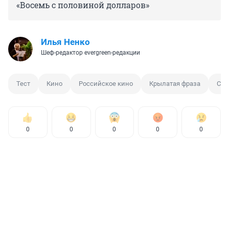
«Восемь с половиной долларов»
Илья Ненко
Шеф-редактор evergreen-редакции
Тест
Кино
Российское кино
Крылатая фраза
Сме
0
0
0
0
0