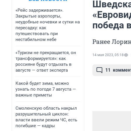
Шведска
«Рейс задерживается».
«Евровид
Закрытые аэропорты,
неудобные ночевки и сутки на
победа 
пересадку: как
путешествовать при
нестабильном небе
Ранее Лорин
«Туризм не прекращается, он
14 мая 2023, 05:18
трансформируется»: как
россияне будут отдыхать в
11
коммен
августе — ответ эксперта
Какой будет зима, можно
узнать по погоде 7 августа —
важные приметы
Смоленскую область накрыл
разрушительный циклон:
власти ввели режим ЧС, есть
погибшие — кадры