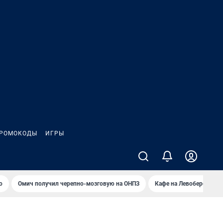
РОМОКОДЫ
ИГРЫ
о
Омич получил черепно-мозговую на ОНПЗ
Кафе на Левобережье в