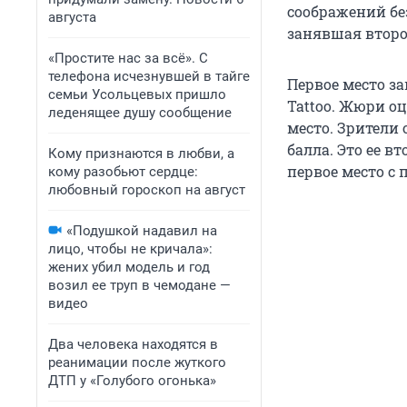
соображений бе
августа
занявшая второ
«Простите нас за всё». С
телефона исчезнувшей в тайге
Первое место з
семьи Усольцевых пришло
Tattoo. Жюри оц
леденящее душу сообщение
место. Зрители 
балла. Это ее в
Кому признаются в любви, а
первое место с 
кому разобьют сердце:
любовный гороскоп на август
«Подушкой надавил на
лицо, чтобы не кричала»:
жених убил модель и год
возил ее труп в чемодане —
видео
Два человека находятся в
реанимации после жуткого
ДТП у «Голубого огонька»