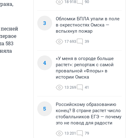
18 918
90
рана,
Обломки БПЛА упали в поле
3
в окрестностях Омска —
 песней
вспыхнул пожар
 первое
17 693
39
ла 583
аняла
«У меня в огороде больше
4
растет»: репортаж с самой
провальной «Флоры» в
истории Омска
13 269
41
Российскому образованию
5
конец? В стране растет число
стобалльников ЕГЭ — почему
это не повод для радости
13 201
79