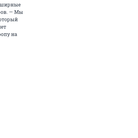
обширные
ров. — Мы
который
яет
ропу на