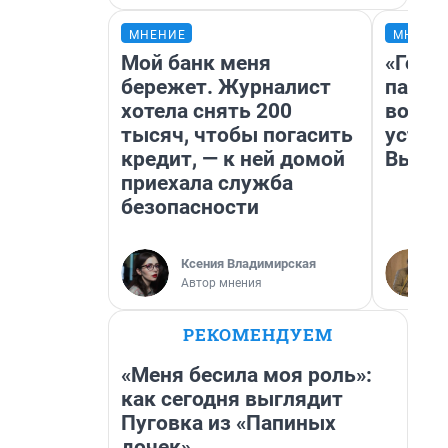
МНЕНИЕ
МНЕНИ
Мой банк меня
«Горо
бережет. Журналист
папер
хотела снять 200
возму
тысяч, чтобы погасить
устан
кредит, — к ней домой
Высоц
приехала служба
безопасности
Ксения Владимирская
Автор мнения
РЕКОМЕНДУЕМ
«Меня бесила моя роль»:
как сегодня выглядит
Пуговка из «Папиных
дочек»