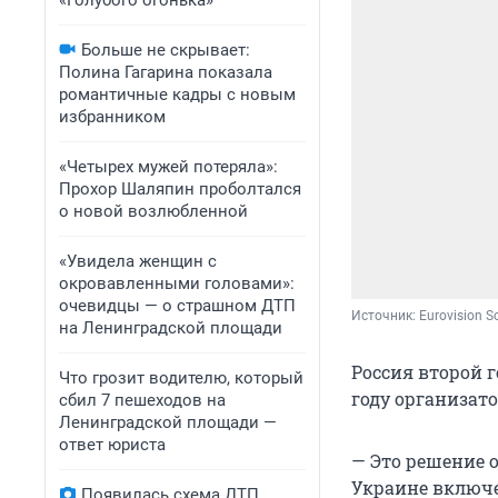
«Голубого огонька»
Больше не скрывает:
Полина Гагарина показала
романтичные кадры с новым
избранником
«Четырех мужей потеряла»:
Прохор Шаляпин проболтался
о новой возлюбленной
«Увидела женщин с
окровавленными головами»:
очевидцы — о страшном ДТП
Источник: 
Eurovision S
на Ленинградской площади
Россия второй 
Что грозит водителю, который
году организат
сбил 7 пешеходов на
Ленинградской площади —
ответ юриста
— Это решение о
Украине включе
Появилась схема ДТП