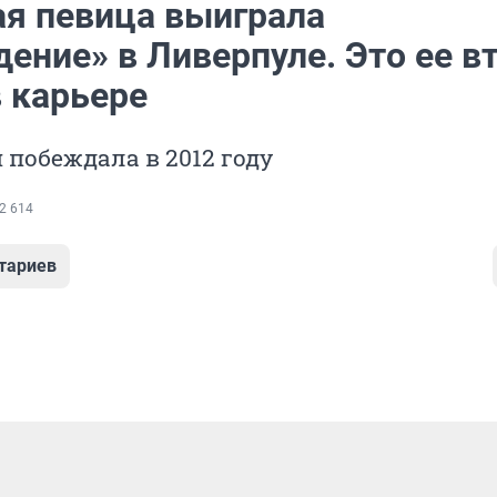
я певица выиграла
ение» в Ливерпуле. Это ее в
в карьере
 побеждала в 2012 году
2 614
тариев