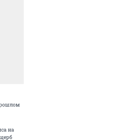
 прошлом
иса на
ущерб