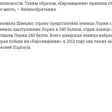
зопасности. Таким образом, «Евровидение» приняла ст
е место, — Великобритания.
авоевала Швеция: страну представляла певица Лорин с
енило выступление Лорин в 340 баллов, отдав певице
отдали Лорин 243 балла. Всего шведская певица набра
торая победа на «Евровидении»: в 2012 году она также з
песней Euphoria.