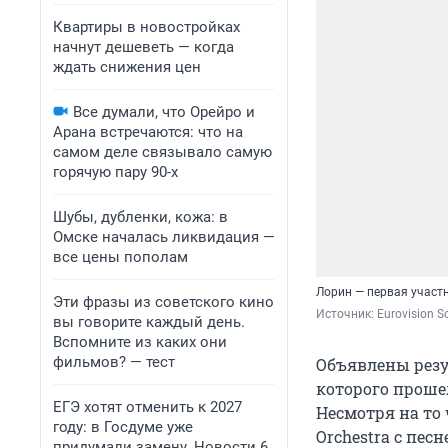
Квартиры в новостройках
начнут дешеветь — когда
ждать снижения цен
Все думали, что Орейро и
Арана встречаются: что на
самом деле связывало самую
горячую пару 90-х
Шубы, дубленки, кожа: в
Омске началась ликвидация —
все цены пополам
Лорин — первая участ
Эти фразы из советского кино
Источник: 
Eurovision S
вы говорите каждый день.
Вспомните из каких они
фильмов? — тест
Объявлены резу
которого прошел
ЕГЭ хотят отменить к 2027
Несмотря на то
году: в Госдуме уже
Orchestra с пес
придумали замену. Новости 6