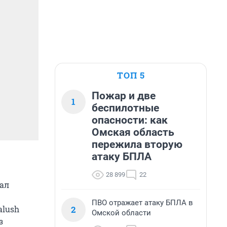
ТОП 5
Пожар и две
1
беспилотные
опасности: как
Омская область
пережила вторую
атаку БПЛА
28 899
22
нал
ПВО отражает атаку БПЛА в
2
alush
Омской области
з