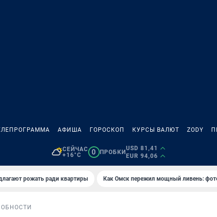
ЕЛЕПРОГРАММА
АФИША
ГОРОСКОП
КУРСЫ ВАЛЮТ
ZODY
П
USD 81,41
СЕЙЧАС
0
ПРОБКИ
+16°C
EUR 94,06
длагают рожать ради квартиры
Как Омск пережил мощный ливень: фот
РОБНОСТИ