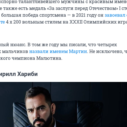
есспорно талантливейшего мужчины с красивым име
 также есть медаль «За заслуги перед Отечеством» I ст
 большая победа спортсмена — в 2021 году он
завоевал 
те
4 x 200 вольным стилем на XXXII Олимпийских игр
ный нюанс. В том же году мы писали, что четырех
х мальчиков
назвали именем Мартин
. Не исключено, ч
ского чемпиона Малютина.
ирилл Хариби