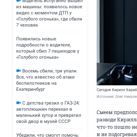
Водитель испуганно вышел
из машины: появилось новое
видео с моментом ДТП у
«Голубого огонька», где сбили
7 человек
Появились новые
подробности о водителе,
который сбил 7 пешеходов у
«Голубого огонька»
Восемь сбили, три упали.
Все, что известно об атаке
беспилотников на
Екатеринбург
Сегодня Кирилл Хариб
Источник: 
Олег Никуле
С детства грезил о ГАЗ-24:
автоплюшкин переехал в
Смеем предполож
маленький хутор и превратил
разводе Кирилла
свой двор в музей СССР
что-то пошло не
и не подогрева
Убедили, что смогут помочь: