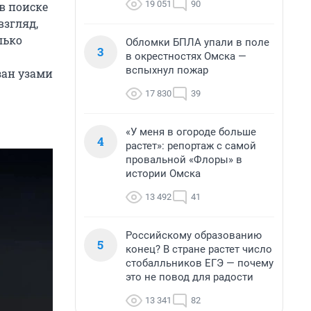
19 051
90
в поиске
взгляд,
лько
Обломки БПЛА упали в поле
3
в окрестностях Омска —
вспыхнул пожар
зан узами
17 830
39
«У меня в огороде больше
4
растет»: репортаж с самой
провальной «Флоры» в
истории Омска
13 492
41
Российскому образованию
5
конец? В стране растет число
стобалльников ЕГЭ — почему
это не повод для радости
13 341
82