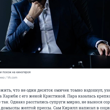
и похож на киногероя
нко / Vk.com
ить, что не один десяток омичек томно вздохнул, уз
 Хариби с его женой Кристиной. Пара казалась крепко
 так. Однако расстались супруги мирно, не вынося сор
я домыслы желтой прессы. Сам Кирилл написал в соц