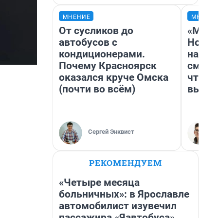
МНЕНИЕ
МНЕНИ
От сусликов до
«Мы в
автобусов с
Нолан
кондиционерами.
настр
Почему Красноярск
смотр
оказался круче Омска
чтобы
(почти во всём)
выгля
Сергей Энквист
РЕКОМЕНДУЕМ
«Четыре месяца
больничных»: в Ярославле
автомобилист изувечил
пассажира «Яавтобуса»