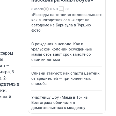
8 часов
6 601
33
«Расходы на топливо колоссальные»:
как многодетная семья едет на
автодоме из Барнаула в Турцию —
фото
С рождения в неволе. Как в
уральской колонии осужденные
стером
мамы отбывают срок вместе со
не
своими детьми
тин —
ира, 3-
Слизни атакуют: как спасти цветник
, 2-
от вредителей — три копеечных
способа
едитель и
ии,
мской
Участницу шоу «Мама в 16» из
Волгограда обвинили в
домогательствах к младенцу