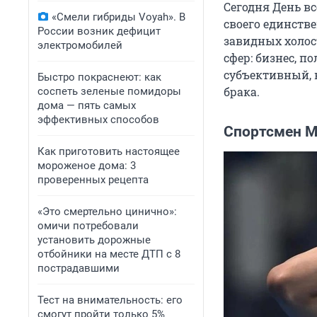
Сегодня День вс
«Смели гибриды Voyah». В
своего единств
России возник дефицит
завидных холос
электромобилей
сфер: бизнес, п
субъективный, н
Быстро покраснеют: как
брака.
соспеть зеленые помидоры
дома — пять самых
эффективных способов
Спортсмен 
Как приготовить настоящее
мороженое дома: 3
проверенных рецепта
«Это смертельно цинично»:
омичи потребовали
установить дорожные
отбойники на месте ДТП с 8
пострадавшими
Тест на внимательность: его
смогут пройти только 5%