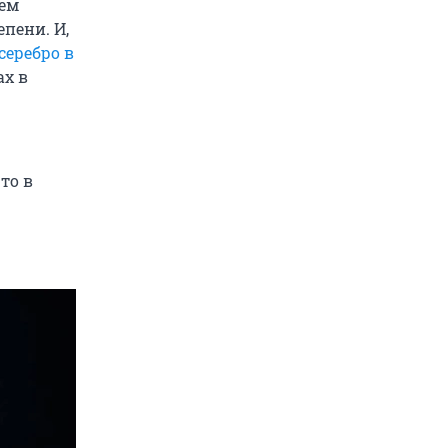
нем
епени. И,
серебро в
ах в
то в