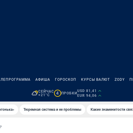
ЕЛЕПРОГРАММА
АФИША
ГОРОСКОП
КУРСЫ ВАЛЮТ
ZODY
П
USD 81,41
СЕЙЧАС
4
ПРОБКИ
+21°C
EUR 94,06
огонька»
Тюремная система и ее проблемы
Какие знаменитости свя
Р