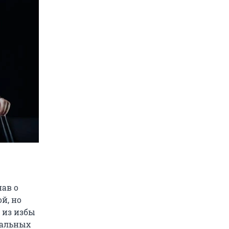
нав о
й, но
 из избы
иальных