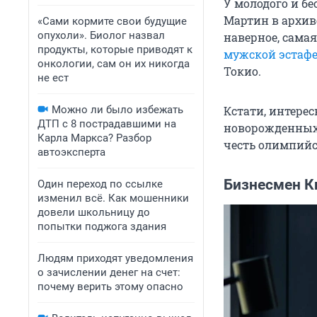
У молодого и б
Мартин в архиве
«Сами кормите свои будущие
опухоли». Биолог назвал
наверное, самая
продукты, которые приводят к
мужской эстафе
онкологии, сам он их никогда
Токио.
не ест
Можно ли было избежать
Кстати, интерес
ДТП с 8 пострадавшими на
новорожденны
Карла Маркса? Разбор
честь олимпий
автоэксперта
Бизнесмен К
Один переход по ссылке
изменил всё. Как мошенники
довели школьницу до
попытки поджога здания
Людям приходят уведомления
о зачислении денег на счет:
почему верить этому опасно