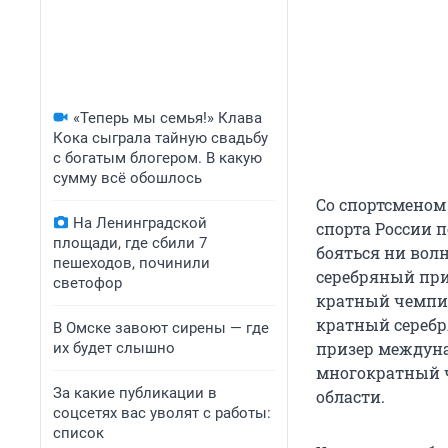
«Теперь мы семья!» Клава
Кока сыграла тайную свадьбу
с богатым блогером. В какую
сумму всё обошлось
Со спортсменом
На Ленинградской
спорта России п
площади, где сбили 7
бояться ни вол
пешеходов, починили
серебряный при
светофор
кратный чемпио
кратный серебр
В Омске завоют сирены — где
призер междуна
их будет слышно
многократный ч
За какие публикации в
области.
соцсетях вас уволят с работы:
список