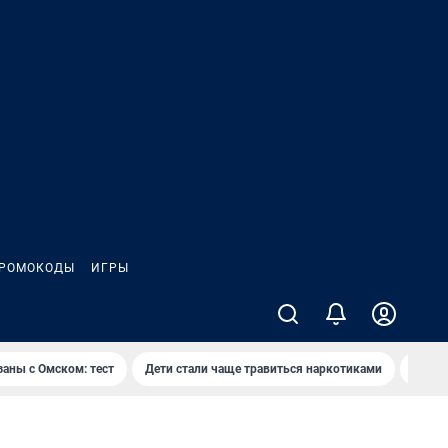
РОМОКОДЫ
ИГРЫ
заны с Омском: тест
Дети стали чаще травиться наркотиками
Появя