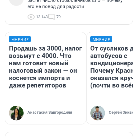
растет число стобалльников ЕГЭ — почему
это не повод для радости
13 143
79
МНЕНИЕ
МНЕНИЕ
Продашь за 3000, налог
От сусликов до
возьмут с 4000. Что
автобусов с
нам готовит новый
кондиционерам
налоговый закон — он
Почему Красно
коснется импорта и
оказался круч
даже репетиторов
(почти во всём
Анастасия Завгородняя
Сергей Энквист