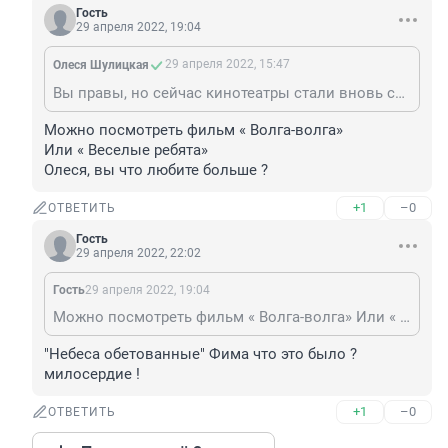
Гость
29 апреля 2022, 19:04
29 апреля 2022, 15:47
Олеся Шулицкая
Вы правы, но сейчас кинотеатры стали вновь ставить в прокат старые фильмы, чтобы собрать хоть какую-то кассу. Ведь многие зарубежные киностудии отказались поставлять свои работы в Россию после начала всем известных событий.
Можно посмотреть фильм « Волга-волга»

Или « Веселые ребята» 

Олеся, вы что любите больше ?
+1
–0
ОТВЕТИТЬ
Гость
29 апреля 2022, 22:02
Гость
29 апреля 2022, 19:04
Можно посмотреть фильм « Волга-волга» Или « Веселые ребята» Олеся, вы что любите больше ?
"Небеса обетованные" Фима что это было ? 
милосердие !
+1
–0
ОТВЕТИТЬ