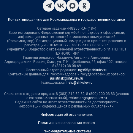
Контактные данные для Роскомнадзора и государственных органов
Сетевое издание «NGS55.RU» (18+)
Зарегистрировано Федеральной службой по надзору в сфере связи,
информационных технологий и массовых коммуникаций
(Роскомнадзор). Регистрационный номер и дата принятия решения о
регистрации - ЭЛ № ФС 77 - 78819 от 07.08.2020 г.
Учредитель: Общество с ограниченной ответственностью "ИНТЕРНЕТ
ТЕХНОЛОГИИ"
Главный редактор: Назарчук Ангелина Алексеевна
Адрес редакции: Россия, Омск, ул. Т. К. Щербанева, 25, офис 402, телефон
8 (3812) 38-08-69
Электронный адрес редакции:
ngs55@shkulev.ru
Контактные данные для Роскомнадзора и государственных органов:
juristnsk@shkulev.ru
Техподдержка:
help@shkulev.ru
Связаться с отделом продаж: 8 (383) 212-52-52, 8 (800) 200-03-83 (звонок
с сотового бесплатный),
reklamangs@shkulev.ru
Редакция сайта не несет ответственности за достоверность
информации, содержащейся в рекламных объявлениях.
Информация об ограничениях
Политика использования cookies
Рекомендательные системы