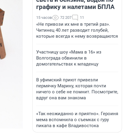
графику и налетами БПЛА
15 часов
72 207
11
«Не привози их мне в третий раз».
Читинец 40 лет разводит голубей,
которые всегда к нему возвращаются
Участницу шоу «Мама в 16» из
Волгограда обвинили в
домогательствах к младенцу
В уфимский приют привезли
пермячку Марину, которая почти
ничего о себе не помнит. Посмотрите,
вдруг она вам знакома
«Так неожиданно и приятно». Героиня
мема вспомнила о съемках с гуру
пикапа в кафе Владивостока