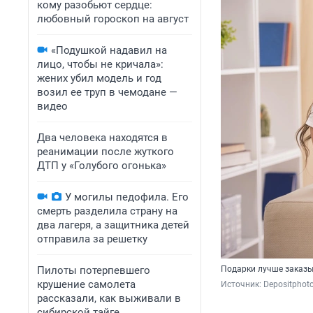
кому разобьют сердце:
любовный гороскоп на август
«Подушкой надавил на
лицо, чтобы не кричала»:
жених убил модель и год
возил ее труп в чемодане —
видео
Два человека находятся в
реанимации после жуткого
ДТП у «Голубого огонька»
У могилы педофила. Его
смерть разделила страну на
два лагеря, а защитника детей
отправила за решетку
Пилоты потерпевшего
Подарки лучше заказы
крушение самолета
Источник: 
Depositphot
рассказали, как выживали в
сибирской тайге