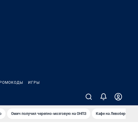
РОМОКОДЫ
ИГРЫ
о
Омич получил черепно-мозговую на ОНПЗ
Кафе на Левобережье в