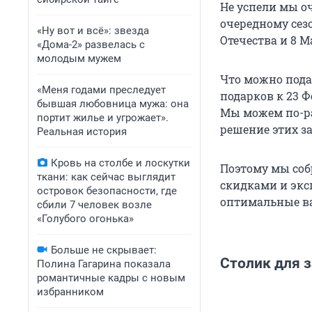
Не успели мы оч
очередному сез
«Ну вот и всё»: звезда
Отечества и 8 М
«Дома-2» развелась с
молодым мужем
Что можно пода
«Меня годами преследует
подарков к 23 Ф
бывшая любовница мужа: она
Мы можем по-ра
портит жилье и угрожает».
решение этих з
Реальная история
Кровь на столбе и лоскутки
Поэтому мы соб
ткани: как сейчас выглядит
скидками и экс
островок безопасности, где
оптимальные ва
сбили 7 человек возле
«Голубого огонька»
Больше не скрывает:
Столик для з
Полина Гагарина показала
романтичные кадры с новым
избранником