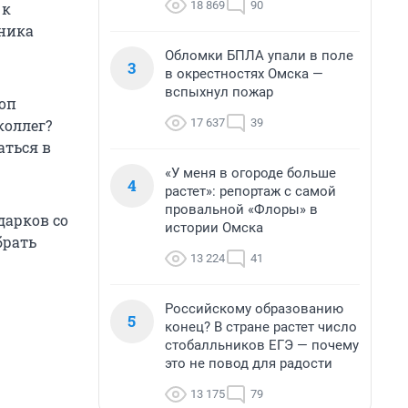
18 869
90
 к
тника
Обломки БПЛА упали в поле
3
в окрестностях Омска —
вспыхнул пожар
топ
17 637
39
коллег?
аться в
«У меня в огороде больше
4
растет»: репортаж с самой
провальной «Флоры» в
дарков со
истории Омска
брать
13 224
41
.
Российскому образованию
5
конец? В стране растет число
стобалльников ЕГЭ — почему
это не повод для радости
13 175
79