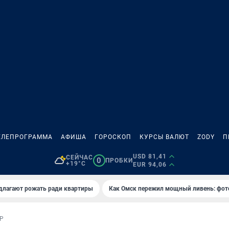
ЕЛЕПРОГРАММА
АФИША
ГОРОСКОП
КУРСЫ ВАЛЮТ
ZODY
П
USD 81,41
СЕЙЧАС
0
ПРОБКИ
+19°C
EUR 94,06
длагают рожать ради квартиры
Как Омск пережил мощный ливень: фот
Р