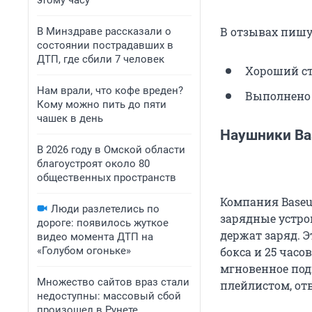
этому часу
В отзывах пишу
В Минздраве рассказали о
состоянии пострадавших в
ДТП, где сбили 7 человек
Хороший сто
Нам врали, что кофе вреден?
Выполнено 
Кому можно пить до пяти
чашек в день
Наушники Ba
В 2026 году в Омской области
благоустроят около 80
общественных пространств
Компания Baseu
Люди разлетелись по
зарядные устро
дороге: появилось жуткое
держат заряд. Э
видео момента ДТП на
«Голубом огоньке»
бокса и 25 часо
мгновенное по
Множество сайтов враз стали
плейлистом, от
недоступны: массовый сбой
произошел в Рунете