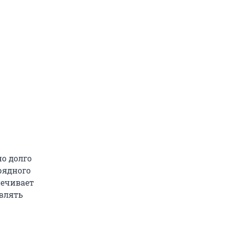
но долго
рядного
спечивает
влять