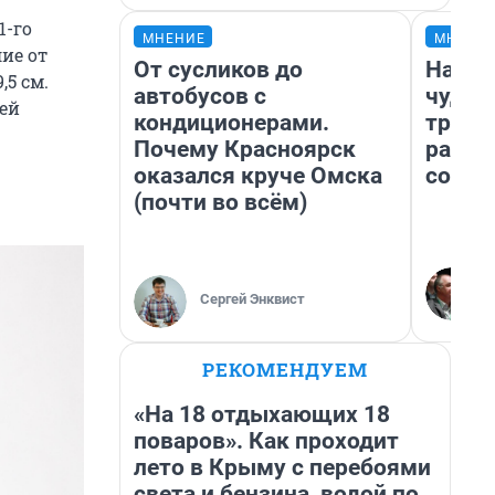
1-го
МНЕНИЕ
МНЕНИ
ие от
От сусликов до
Насле
,5 см.
автобусов с
чудом
лей
кондиционерами.
транс
Почему Красноярск
разне
оказался круче Омска
совет
(почти во всём)
Сергей Энквист
РЕКОМЕНДУЕМ
«На 18 отдыхающих 18
поваров». Как проходит
лето в Крыму с перебоями
света и бензина, водой по