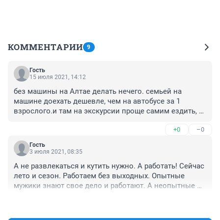
КОММЕНТАРИИ
9
Гость
15 июля 2021, 14:12
без машины на Алтае делать нечего. семьей на 
машине доехать дешевле, чем на автобусе за 1 
взрослого.и там на экскурсии проще самим ездить, 
не глворю , конечно, про бездорожные маршруты
+0
–0
Гость
3 июля 2021, 08:35
А не развлекаться и кутить нужно. А работать! Сейчас 
лето и сезон. Работаем без выходных. Опытные 
мужики знают свое дело и работают. А неопытные 
приходят и условия им и договора и обед по 
+0
–7
расписанию. Друг мой ситный машина пришла надо 
разгрузить и никаких гвоздей!