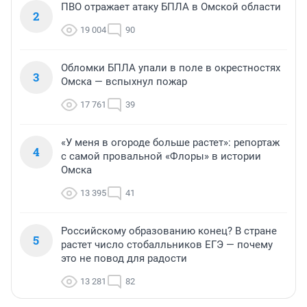
ПВО отражает атаку БПЛА в Омской области
2
19 004
90
Обломки БПЛА упали в поле в окрестностях
3
Омска — вспыхнул пожар
17 761
39
«У меня в огороде больше растет»: репортаж
4
с самой провальной «Флоры» в истории
Омска
13 395
41
Российскому образованию конец? В стране
5
растет число стобалльников ЕГЭ — почему
это не повод для радости
13 281
82