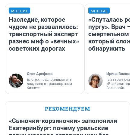
МНЕНИЕ
МНЕНИЕ
Наследие, которое
«Спуталась реч
чудом не развалилось:
пургу». Врач — 
транспортный эксперт
смертельном д
разнес миф о «вечных»
который слож
советских дорогах
обнаружить
Олег Арефьев
Ирина Волкова
Блогер, предприниматель,
Главврач клини
владелец в транспортном
«Реабилитация 
бизнесе
Волковой»
РЕКОМЕНДУЕМ
«Сыночки-корзиночки» заполонили
Екатеринбург: почему уральские