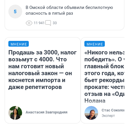
В Омской области объявили беспилотную
5
опасность в пятый раз
11 941
33
МНЕНИЕ
МНЕНИЕ
Продашь за 3000, налог
«Никого нельз
возьмут с 4000. Что
победить». О ч
нам готовит новый
главный блокб
налоговый закон — он
этого года, ко
коснется импорта и
бьет рекорды 
даже репетиторов
прокате: честн
отзыв на «Оди
Нолана
Стас Соколов
Анастасия Завгородняя
Эксперт