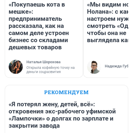
«Покупаешь кота в
«Мы видим нов
мешке»:
Нолана»: с как
предприниматель
настроем нужн
рассказала, как на
смотреть «Оди
самом деле устроен
чтобы она не
бизнес со складами
выглядела как
дешевых товаров
Наталья Шорохова
Надежда Губар
Открыла кофейную точку на
деньги соцразвития
РЕКОМЕНДУЕМ
«Я потерял жену, детей, всё»:
откровения экс-рабочего уфимской
«Лампочки» о долгах по зарплате и
закрытии завода