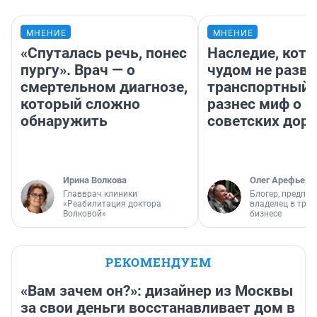
МНЕНИЕ
МНЕНИЕ
«Спуталась речь, понес
Наследие, кото
пургу». Врач — о
чудом не разва
смертельном диагнозе,
транспортный 
который сложно
разнес миф о 
обнаружить
советских доро
Ирина Волкова
Олег Арефьев
Главврач клиники
Блогер, предпри
«Реабилитация доктора
владелец в тра
Волковой»
бизнесе
РЕКОМЕНДУЕМ
«Вам зачем он?»: дизайнер из Москвы
за свои деньги восстанавливает дом в