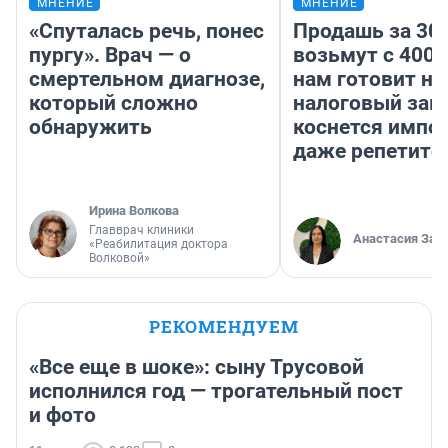
МНЕНИЕ
МНЕНИЕ
«Спуталась речь, понес
Продашь за 300
пургу». Врач — о
возьмут с 4000
смертельном диагнозе,
нам готовит н
который сложно
налоговый зако
обнаружить
коснется импор
даже репетито
Ирина Волкова
Главврач клиники
Анастасия Зав
«Реабилитация доктора
Волковой»
РЕКОМЕНДУЕМ
«Все еще в шоке»: сыну Трусовой
исполнился год — трогательный пост
и фото