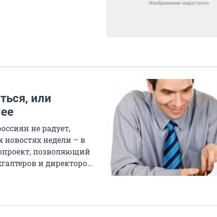
ться, или
нее
оссиян не радует,
х новостях недели – в
нопроект, позволяющий
хгалтеров и директоров