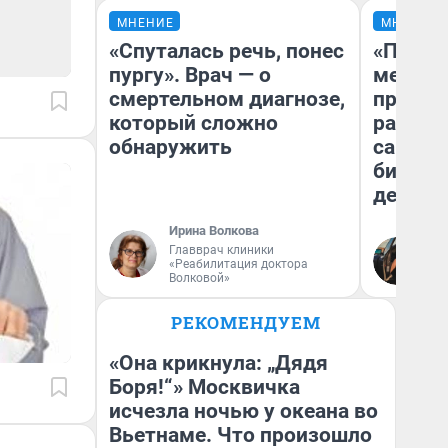
МНЕНИЕ
МНЕНИЕ
«Спуталась речь, понес
«Покуп
пургу». Врач — о
мешке»
смертельном диагнозе,
предпр
который сложно
рассказ
обнаружить
самом 
бизнес
дешевы
Ирина Волкова
На
Главврач клиники
«Реабилитация доктора
От
Волковой»
де
РЕКОМЕНДУЕМ
«Она крикнула: „Дядя
Боря!“» Москвичка
исчезла ночью у океана во
Вьетнаме. Что произошло