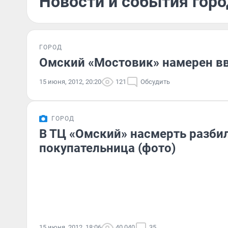
Новости и события горо
ГОРОД
Омский «Мостовик» намерен вв
15 июня, 2012, 20:20
121
Обсудить
ГОРОД
В ТЦ «Омский» насмерть разби
покупательница (фото)
15 июня, 2012, 18:06
40 040
35