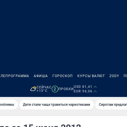
ЕЛЕПРОГРАММА
АФИША
ГОРОСКОП
КУРСЫ ВАЛЮТ
ZODY
П
USD 81,41
СЕЙЧАС
2
ПРОБКИ
+15°C
EUR 94,06
проблемы
Дети стали чаще травиться наркотиками
Сиротам предла