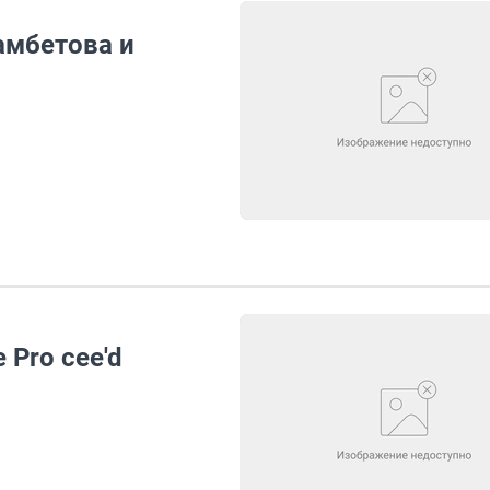
мбетова и
 Pro cee'd