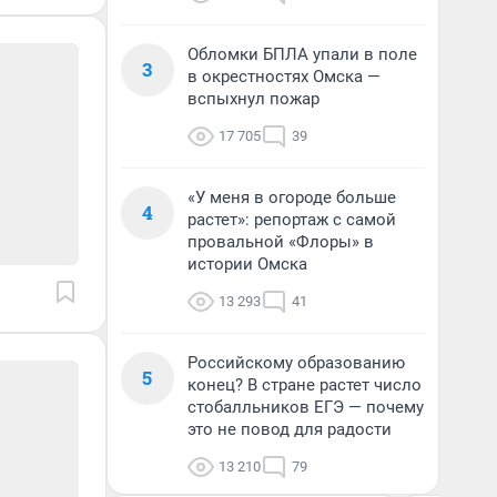
Обломки БПЛА упали в поле
3
в окрестностях Омска —
вспыхнул пожар
17 705
39
«У меня в огороде больше
4
растет»: репортаж с самой
провальной «Флоры» в
истории Омска
13 293
41
Российскому образованию
5
конец? В стране растет число
стобалльников ЕГЭ — почему
это не повод для радости
13 210
79