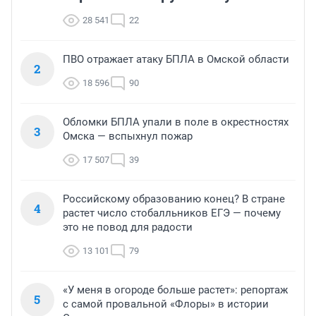
28 541
22
ПВО отражает атаку БПЛА в Омской области
2
18 596
90
Обломки БПЛА упали в поле в окрестностях
3
Омска — вспыхнул пожар
17 507
39
Российскому образованию конец? В стране
4
растет число стобалльников ЕГЭ — почему
это не повод для радости
13 101
79
«У меня в огороде больше растет»: репортаж
5
с самой провальной «Флоры» в истории