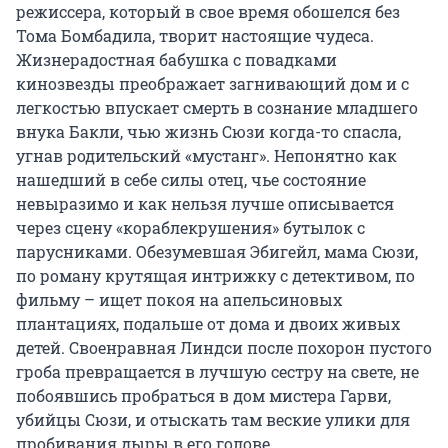
режиссера, который в свое время обошелся без
Тома Бомбадила, творит настоящие чудеса.
Жизнерадостная бабушка с повадками
кинозвезды преображает загнивающий дом и с
легкостью впускает смерть в сознание младшего
внука Бакли, чью жизнь Сюзи когда-то спасла,
угнав родительский «мустанг». Непонятно как
нашедший в себе силы отец, чье состояние
невыразимо и как нельзя лучше описывается
через сцену «кораблекрушения» бутылок с
парусниками. Обезумевшая Эбигейл, мама Сюзи,
по роману крутящая интрижку с детективом, по
фильму – ищет покоя на апельсиновых
плантациях, подальше от дома и двоих живых
детей. Своенравная Линдси после похорон пустого
гроба превращается в лучшую сестру на свете, не
побоявшись пробраться в дом мистера Гарви,
убийцы Сюзи, и отыскать там веские улики для
пробивания дыры в его голове.