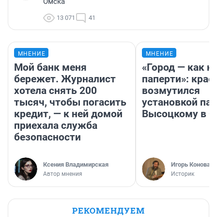
Омска
13 071
41
МНЕНИЕ
МНЕНИЕ
Мой банк меня
«Город — как н
бережет. Журналист
паперти»: крае
хотела снять 200
возмутился
тысяч, чтобы погасить
установкой па
кредит, — к ней домой
Высоцкому в 
приехала служба
безопасности
Ксения Владимирская
Игорь Коновал
Автор мнения
Историк
РЕКОМЕНДУЕМ