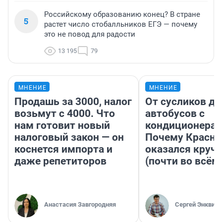
Российскому образованию конец? В стране
5
растет число стобалльников ЕГЭ — почему
это не повод для радости
13 195
79
МНЕНИЕ
МНЕНИЕ
Продашь за 3000, налог
От сусликов до
возьмут с 4000. Что
автобусов с
нам готовит новый
кондиционерам
налоговый закон — он
Почему Красно
коснется импорта и
оказался круч
даже репетиторов
(почти во всём
Анастасия Завгородняя
Сергей Энквист