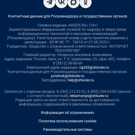
Контактные данные для Роскомнадзора и государственных органов
Сетевое издание «NGS55.RU» (18+)
Зарегистрировано Федеральной службой по надзору в сфере связи,
информационных технологий и массовых коммуникаций
(Роскомнадзор). Регистрационный номер и дата принятия решения о
регистрации - ЭЛ № ФС 77 - 78819 от 07.08.2020 г.
Учредитель: Общество с ограниченной ответственностью "ИНТЕРНЕТ
ТЕХНОЛОГИИ"
Главный редактор: Назарчук Ангелина Алексеевна
Адрес редакции: Россия, Омск, ул. Т. К. Щербанева, 25, офис 402, телефон
8 (3812) 38-08-69
Электронный адрес редакции:
ngs55@shkulev.ru
Контактные данные для Роскомнадзора и государственных органов:
juristnsk@shkulev.ru
Техподдержка:
help@shkulev.ru
Связаться с отделом продаж: 8 (383) 212-52-52, 8 (800) 200-03-83 (звонок
с сотового бесплатный),
reklamangs@shkulev.ru
Редакция сайта не несет ответственности за достоверность
информации, содержащейся в рекламных объявлениях.
Информация об ограничениях
Политика использования cookies
Рекомендательные системы