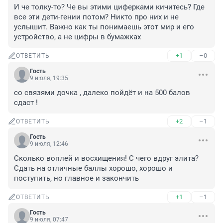
И че толку-то? Че вы этими циферками кичитесь? Где 
все эти дети-гении потом? Никто про них и не 
услышит. Важно как ты понимаешь этот мир и его 
устройство, а не цифры в бумажках
+1
–0
ОТВЕТИТЬ
Гость
9 июля, 19:35
со связями дочка , далеко пойдёт и на 500 балов 
сдаст !
+2
–1
ОТВЕТИТЬ
Гость
9 июля, 12:46
Сколько воплей и восхищения! С чего вдруг элита? 
Сдать на отличные баллы хорошо, хорошо и 
поступить, но главное и закончить
+1
–1
ОТВЕТИТЬ
Гость
9 июля, 07:47