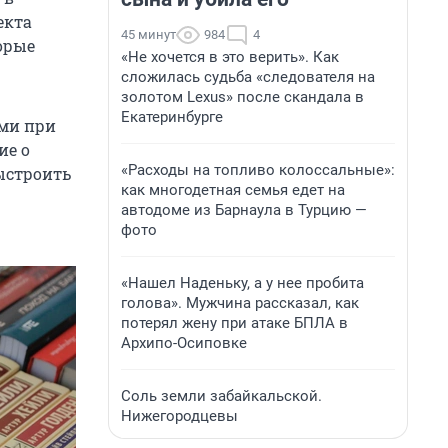
екта
45 минут
984
4
орые
«Не хочется в это верить». Как
сложилась судьба «следователя на
золотом Lexus» после скандала в
Екатеринбурге
ыми при
ие о
«Расходы на топливо колоссальные»:
ыстроить
как многодетная семья едет на
автодоме из Барнаула в Турцию —
фото
«Нашел Наденьку, а у нее пробита
голова». Мужчина рассказал, как
потерял жену при атаке БПЛА в
Архипо-Осиповке
Соль земли забайкальской.
Нижегородцевы