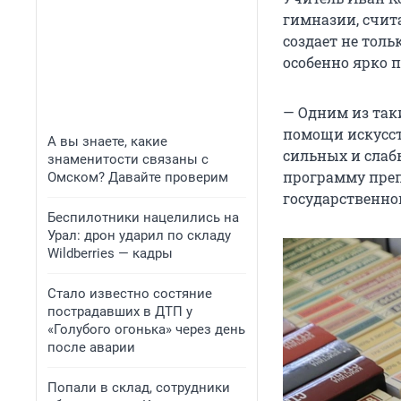
гимназии, счита
создает не толь
особенно ярко 
— Одним из так
помощи искусст
А вы знаете, какие
сильных и слаб
знаменитости связаны с
программу преп
Омском? Давайте проверим
государственной
Беспилотники нацелились на
Урал: дрон ударил по складу
Wildberries — кадры
Стало известно состяние
пострадавших в ДТП у
«Голубого огонька» через день
после аварии
Попали в склад, сотрудники