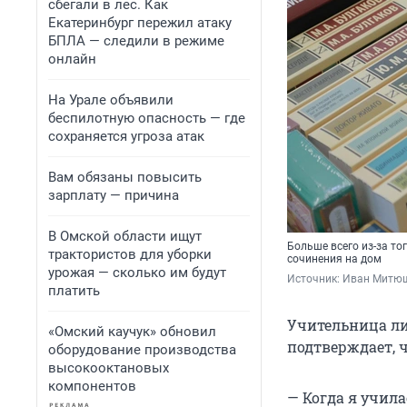
сбегали в лес. Как
Екатеринбург пережил атаку
БПЛА — следили в режиме
онлайн
На Урале объявили
беспилотную опасность — где
сохраняется угроза атак
Вам обязаны повысить
зарплату — причина
В Омской области ищут
Больше всего из-за то
трактористов для уборки
сочинения на дом
урожая — сколько им будут
Источник: 
Иван Митюш
платить
Учительница ли
«Омский каучук» обновил
подтверждает, 
оборудование производства
высокооктановых
компонентов
— Когда я учила