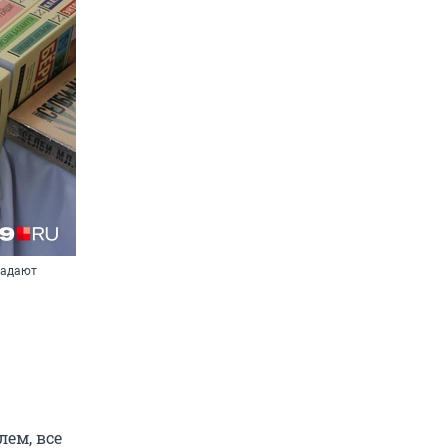
задают
лем, все