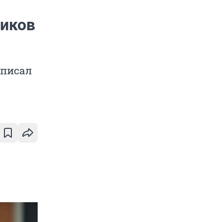
ников
аписал