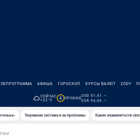
ЕЛЕПРОГРАММА
АФИША
ГОРОСКОП
КУРСЫ ВАЛЮТ
ZODY
П
USD 81,41
СЕЙЧАС
4
ПРОБКИ
+22°C
EUR 94,06
огонька»
Тюремная система и ее проблемы
Какие знаменитости свя
ОРИИ