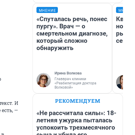
МНЕНИЕ
МНЕНИ
«Спуталась речь, понес
Кварт
пургу». Врач — о
но де
смертельном диагнозе,
рынок
который сложно
сейча
обнаружить
Ирина Волкова
о
Главврач клиники
«Реабилитация доктора
Волковой»
РЕКОМЕНДУЕМ
екст. И
 есть, —
«Не рассчитала силы»: 18-
летняя ужурка пыталась
успокоить трехмесячного
сына и убила его
 в