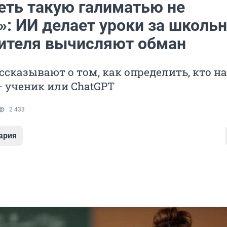
еть такую галиматью не
»: ИИ делает уроки за школь
чителя вычисляют обман
ссказывают о том, как определить, кто н
 ученик или ChatGPT
2 433
ария