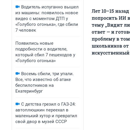
Водитель испуганно вышел
Лет 10–15 наза
из машины: появилось новое
попросить ИИ в
видео с моментом ДТП у
«Голубого огонька», где сбили
тему „Видит ли
7 человек
ответ — и гото
проблему в том
Появились новые
школьников от 
подробности о водителе,
искусственный 
который сбил 7 пешеходов у
«Голубого огонька»
Восемь сбили, три упали.
Все, что известно об атаке
беспилотников на
Екатеринбург
С детства грезил о ГАЗ-24:
автоплюшкин переехал в
маленький хутор и превратил
свой двор в музей СССР