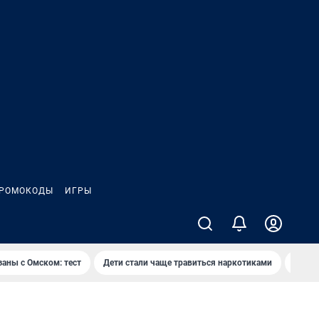
РОМОКОДЫ
ИГРЫ
заны с Омском: тест
Дети стали чаще травиться наркотиками
Появя