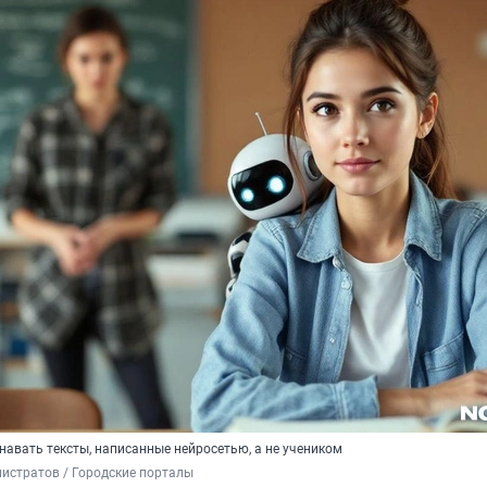
навать тексты, написанные нейросетью, а не учеником
истратов / Городские порталы