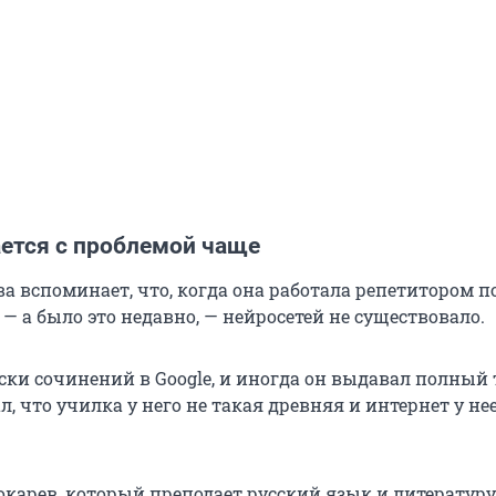
ается с проблемой чаще
а вспоминает, что, когда она работала репетитором п
— а было это недавно, — нейросетей не существовало.
ски сочинений в Google, и иногда он выдавал полный т
, что училка у него не такая древняя и интернет у нее
окарев, который преподает русский язык и литературу