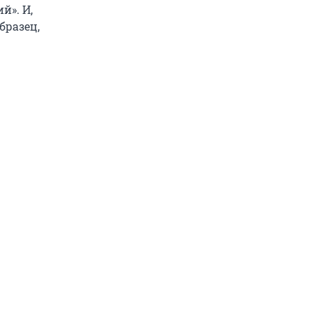
й». И,
бразец,