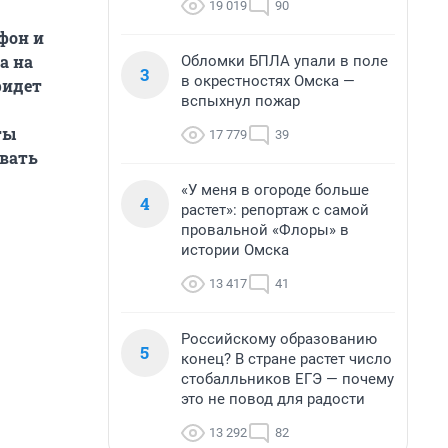
19 019
90
фон и
а на
Обломки БПЛА упали в поле
3
в окрестностях Омска —
ридет
вспыхнул пожар
ты
17 779
39
овать
«У меня в огороде больше
4
растет»: репортаж с самой
провальной «Флоры» в
истории Омска
13 417
41
Российскому образованию
5
конец? В стране растет число
стобалльников ЕГЭ — почему
это не повод для радости
13 292
82