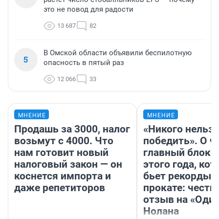
это не повод для радости
13 687
82
В Омской области объявили беспилотную
5
опасность в пятый раз
12 066
33
МНЕНИЕ
МНЕНИЕ
Продашь за 3000, налог
«Никого нельз
возьмут с 4000. Что
победить». О ч
нам готовит новый
главный блокб
налоговый закон — он
этого года, ко
коснется импорта и
бьет рекорды 
даже репетиторов
прокате: честн
отзыв на «Оди
Нолана