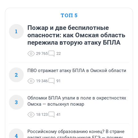
ТОП 5
Пожар и две беспилотные
1
опасности: как Омская область
пережила вторую атаку БПЛА
29 765
22
ПВО отражает атаку БПЛА в Омской области
2
19 346
91
Обломки БПЛА упали в поле в окрестностях
3
Омска — вспыхнул пожар
18 123
41
Российскому образованию конец? В стране
4
растет число стобалльников ЕГЭ — почему