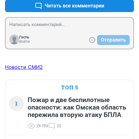
как такие же зубрилы ЕГЭ, надо возвращать старую 
Читать все комментарии
систему образования
Гость
Отправить
Войти
Новости СМИ2
ТОП 5
Пожар и две беспилотные
1
опасности: как Омская область
пережила вторую атаку БПЛА
29 703
22