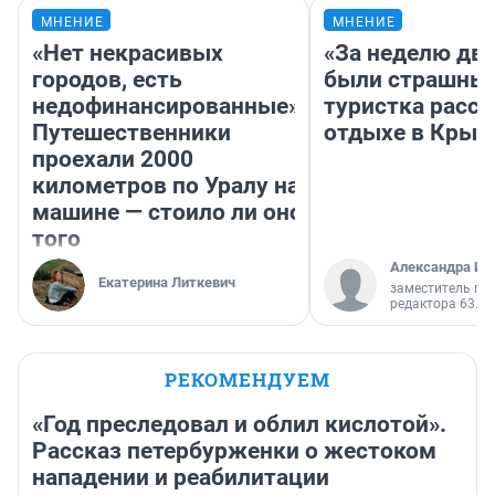
МНЕНИЕ
МНЕНИЕ
«Нет некрасивых
«За неделю две
городов, есть
были страшные
недофинансированные».
туристка расск
Путешественники
отдыхе в Крым
проехали 2000
километров по Уралу на
машине — стоило ли оно
того
Александра Ис
Екатерина Литкевич
заместитель гл
редактора 63.RU
РЕКОМЕНДУЕМ
«Год преследовал и облил кислотой».
Рассказ петербурженки о жестоком
нападении и реабилитации