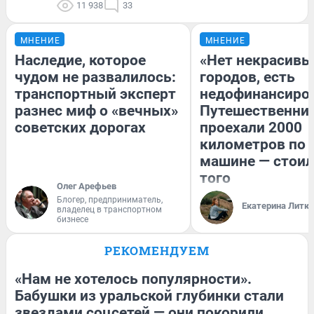
11 938
33
МНЕНИЕ
МНЕНИЕ
Наследие, которое
«Нет некрасивы
чудом не развалилось:
городов, есть
транспортный эксперт
недофинансиро
разнес миф о «вечных»
Путешественни
советских дорогах
проехали 2000
километров по 
машине — стоил
того
Олег Арефьев
Блогер, предприниматель,
Екатерина Литк
владелец в транспортном
бизнесе
РЕКОМЕНДУЕМ
«Нам не хотелось популярности».
Бабушки из уральской глубинки стали
звездами соцсетей — они покорили