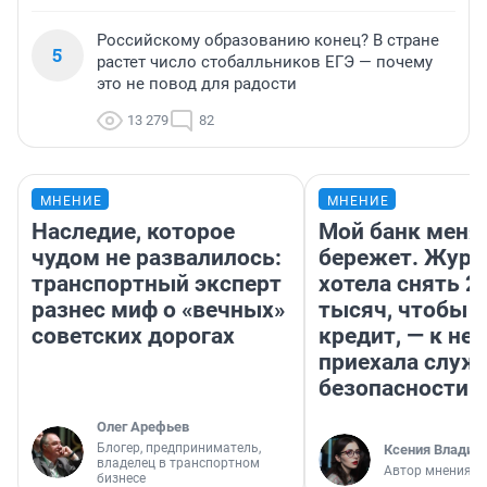
Российскому образованию конец? В стране
5
растет число стобалльников ЕГЭ — почему
это не повод для радости
13 279
82
МНЕНИЕ
МНЕНИЕ
Наследие, которое
Мой банк меня
чудом не развалилось:
бережет. Журн
транспортный эксперт
хотела снять 2
разнес миф о «вечных»
тысяч, чтобы п
советских дорогах
кредит, — к не
приехала служ
безопасности
Олег Арефьев
Блогер, предприниматель,
Ксения Владим
владелец в транспортном
Автор мнения
бизнесе