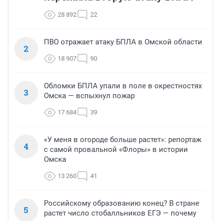
28 892
22
ПВО отражает атаку БПЛА в Омской области
2
18 907
90
Обломки БПЛА упали в поле в окрестностях
3
Омска — вспыхнул пожар
17 684
39
«У меня в огороде больше растет»: репортаж
4
с самой провальной «Флоры» в истории
Омска
13 260
41
Российскому образованию конец? В стране
5
растет число стобалльников ЕГЭ — почему