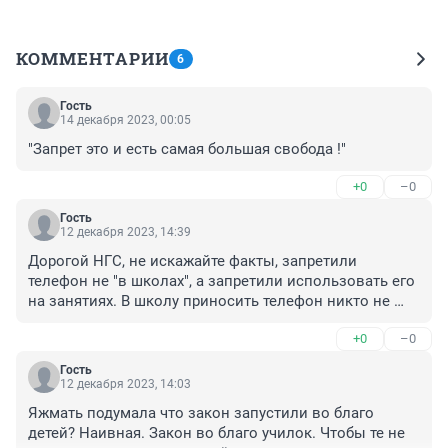
КОММЕНТАРИИ
6
Гость
14 декабря 2023, 00:05
"Запрет это и есть самая большая свобода !"
+0
–0
Гость
12 декабря 2023, 14:39
Дорогой НГС, не искажайте факты, запретили 
телефон не "в школах", а запретили использовать его 
на занятиях. В школу приносить телефон никто не 
запрещал. А то что мама врет сыну с детства, типа 
+0
–0
что телефон в школу нельзя, так он потом ей 
отплатит тем же.
Гость
12 декабря 2023, 14:03
Яжмать подумала что закон запустили во благо 
детей? Наивная. Закон во благо училок. Чтобы те не 