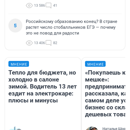
13 586
41
Российскому образованию конец? В стране
5
растет число стобалльников ЕГЭ — почему
это не повод для радости
13 406
82
МНЕНИЕ
МНЕНИЕ
Тепло для бюджета, но
«Покупаешь ко
холодно в салоне
мешке»:
зимой. Водитель 13 лет
предпринимат
ездит на электрокаре:
рассказала, как
плюсы и минусы
самом деле ус
бизнес со скл
дешевых това
Наталья Шорох