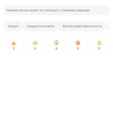
Мнение автора может не совпадать с мнением редакции
Кредит
Кредитные карты
Финансовая грамотность
Д
2
0
0
0
0