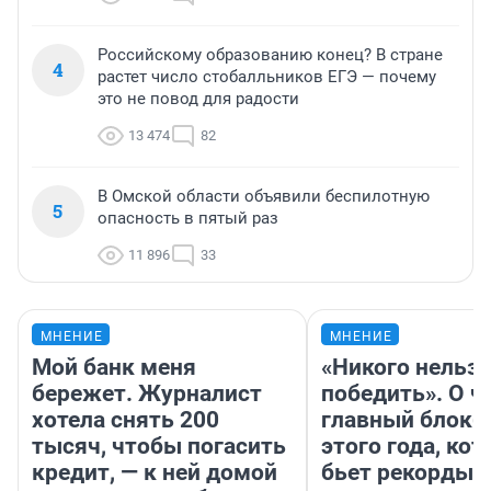
Российскому образованию конец? В стране
4
растет число стобалльников ЕГЭ — почему
это не повод для радости
13 474
82
В Омской области объявили беспилотную
5
опасность в пятый раз
11 896
33
МНЕНИЕ
МНЕНИЕ
Мой банк меня
«Никого нельз
бережет. Журналист
победить». О ч
хотела снять 200
главный блокб
тысяч, чтобы погасить
этого года, ко
кредит, — к ней домой
бьет рекорды 