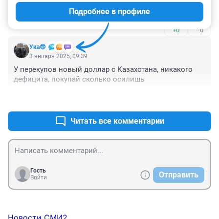
Подробнее в профиле
Как 130 и дефицит ? :))) может все же не 130 ?
+0
–0
Ука😎
3 января 2025, 09:39
У перекупов новый доллар с Казахстана, никакого 
дефицита, покупай сколько осилишь
+0
–0
Читать все комментарии
Гость
Отправить
Войти
Новости СМИ2