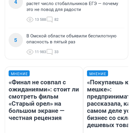
4
растет число стобалльников ЕГЭ — почему
это не повод для радости
13 588
82
В Омской области объявили беспилотную
5
опасность в пятый раз
11 983
33
МНЕНИЕ
МНЕНИЕ
«Финал не совпал с
«Покупаешь ко
ожиданиями»: стоит ли
мешке»:
смотреть фильм
предпринимат
«Старый орел» на
рассказала, как
большом экране —
самом деле ус
честная рецензия
бизнес со скл
дешевых това