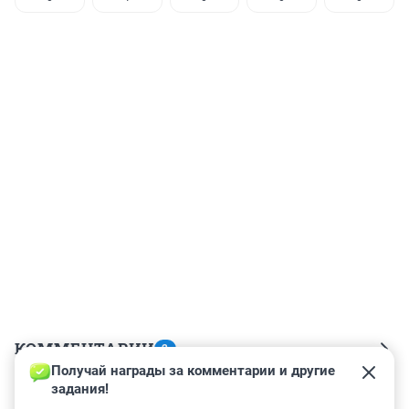
КОММЕНТАРИИ
2
Получай награды за комментарии и другие 
задания!
Гость
3 января 2025, 13:09