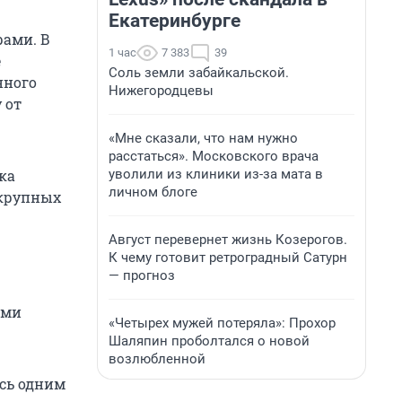
Екатеринбурге
рами. В
1 час
7 383
39
е
Соль земли забайкальской.
нного
Нижегородцевы
 от
«Мне сказали, что нам нужно
расстаться». Московского врача
уволили из клиники из-за мата в
ка
личном блоге
 крупных
Август перевернет жизнь Козерогов.
К чему готовит ретроградный Сатурн
— прогноз
ыми
«Четырех мужей потеряла»: Прохор
Шаляпин проболтался о новой
возлюбленной
ись одним