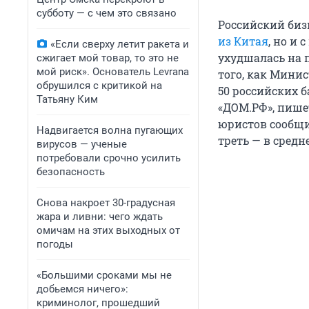
субботу — с чем это связано
Российский бизн
из Китая
, но и
«Если сверху летит ракета и
ухудшалась на 
сжигает мой товар, то это не
мой риск». Основатель Levrana
того, как Мини
обрушился с критикой на
50 российских б
Татьяну Ким
«ДОМ.РФ», пиш
юристов сообщи
Надвигается волна пугающих
треть — в средне
вирусов — ученые
потребовали срочно усилить
безопасность
Снова накроет 30-градусная
жара и ливни: чего ждать
омичам на этих выходных от
погоды
«Большими сроками мы не
добьемся ничего»:
криминолог, прошедший