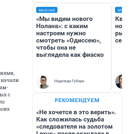
МНЕНИЕ
МНЕНИ
«Мы видим нового
Кварт
Нолана»: с каким
но де
настроем нужно
рынок
смотреть «Одиссею»,
сейча
чтобы она не
выглядела как фиаско
циями,
и начали
Надежда Губарь
ам-
ых с
РЕКОМЕНДУЕМ
ло
воих
«Не хочется в это верить».
Как сложилась судьба
«следователя на золотом
Lexus» после скандала в