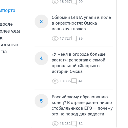
18 967
90
мпорта
Обломки БПЛА упали в поле
3
в окрестностях Омска —
после
вспыхнул пожар
олее чем
нк
17 727
39
фильных
 на
«У меня в огороде больше
4
растет»: репортаж с самой
провальной «Флоры» в
истории Омска
13 336
41
Российскому образованию
5
конец? В стране растет число
стобалльников ЕГЭ — почему
это не повод для радости
13 232
82