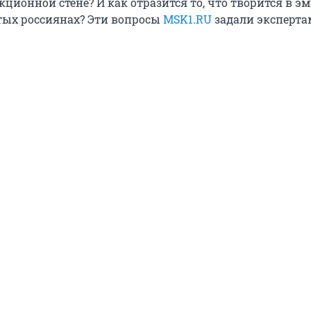
кционной стене? И как отразится то, что творится в э
стых россиянах? Эти вопросы
MSK1.RU
задали эксперта