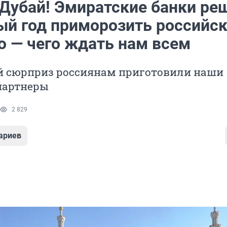
Дубай! Эмиратские банки ре
ый год приморозить российс
ю — чего ждать нам всем
 сюрприз россиянам приготовили наши
партнеры
2 829
ариев