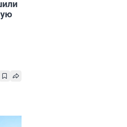
шили
кую