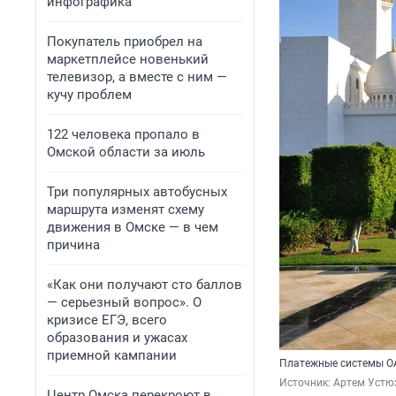
инфографика
Покупатель приобрел на
маркетплейсе новенький
телевизор, а вместе с ним —
кучу проблем
122 человека пропало в
Омской области за июль
Три популярных автобусных
маршрута изменят схему
движения в Омске — в чем
причина
«Как они получают сто баллов
— серьезный вопрос». О
кризисе ЕГЭ, всего
образования и ужасах
приемной кампании
Платежные системы ОА
Источник: 
Артем Устю
Центр Омска перекроют в