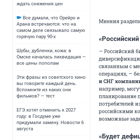
ждать снижения цен
Все думали, что Орейро и
Мнения раздели
Арана встречаются: что на
самом деле связывало самую
горячую пару 90-х
«Российский
Шубы, дубленки, кожа: в
— Российский б
Омске началась ликвидация —
диверсификации
все цены пополам
связанным с м
операциях, — б
Эти фразы из советского кино
и СНГ компании
вы говорите каждый день.
например, могу
Вспомните из каких они
планирование п
фильмов? — тест
потребителей и
ЕГЭ хотят отменить к 2027
российскими ко
году: в Госдуме уже
возможные заде
придумали замену. Новости 6
августа
«Будет дефиц