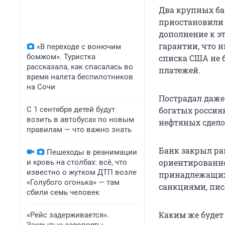
Два крупных бан
приостановили 
дополнение к э
гарантии, что 
«В переходе с вонючим
бомжом». Туристка
списка США не 
рассказала, как спасалась во
платежей.
время налета беспилотников
на Сочи
Пострадал даже
С 1 сентября детей будут
богатых россия
возить в автобусах по новым
нефтяных сдело
правилам — что важно знать
Банк закрыл ра
Пешеходы в реанимации
ориентированно
и кровь на столбах: всё, что
известно о жутком ДТП возле
принадлежащих
«Голубого огонька» — там
санкциями, писа
сбили семь человек
Каким же будет
«Рейс задерживается».