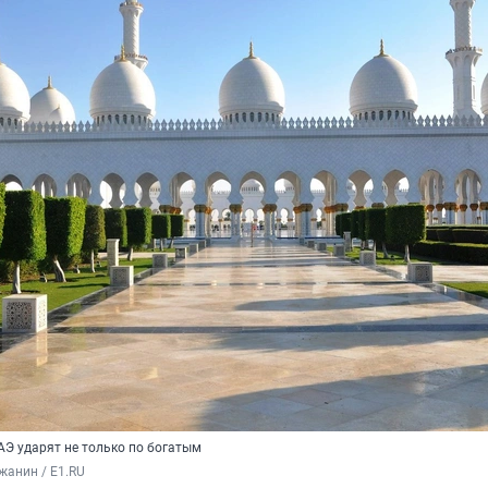
Э ударят не только по богатым
жанин / E1.RU