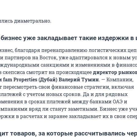
лись диаметрально.
 бизнес уже закладывает такие издержки в
изнес, благодаря перенаправлению логистических цеп
 партнеров на Восток, уже адаптировался к новым у
еждународными санкциями и изменениями в финанс
ез скепсиса смотрит на происходящее
директор рынков
 fam Properties (Дубай) Валерий Тумин
. — Компании,
т пересмотреть свои финансовые стратегии, включая
латежей с учетом новых сроков. Да и для рядовых
зменения в сроках платежей между банками ОАЭ и
мпаниями вряд ли станут заметными. Бизнес уже уч
ржки в расчетах и заранее закладывает их в свои опе
ит товаров, за которые рассчитывались че