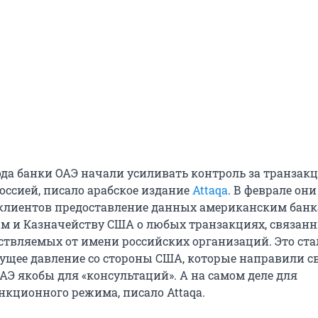
года банки ОАЭ начали усиливать контроль за транзак
оссией, писало арабское издание
Attaqa
. В феврале он
клиентов предоставление данных американским банк
м и Казначейству США о любых транзакциях, связанн
ствляемых от имени российских организаций. Это ста
тущее давление со стороны США, которые направили с
АЭ якобы для «консультаций». А на самом деле для
нкционного режима, писало Attaqa.