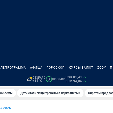
ЕЛЕПРОГРАММА
АФИША
ГОРОСКОП
КУРСЫ ВАЛЮТ
ZODY
П
USD 81,41
СЕЙЧАС
3
ПРОБКИ
+18°C
EUR 94,06
проблемы
Дети стали чаще травиться наркотиками
Сиротам предла
С-2026