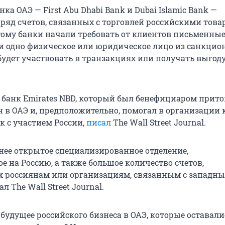
ка ОАЭ — First Abu Dhabi Bank и Dubai Islamic Bank —
ряд счетов, связанных с торговлей российскими това
тому банки начали требовать от клиентов письменны
ни одно физическое или юридическое лицо из санкцио
будет участвовать в транзакциях или получать выгоду
 банк Emirates NBD, который был бенефициаром прито
н в ОАЭ и, предположительно, помогал в организации
к с участием России,
писал
The Wall Street Journal.
нее открытое специализированное отделение,
е на Россию, а также большое количество счетов,
 россиянам или организациям, связанным с западн
л The Wall Street Journal.
 будущее российского бизнеса в ОАЭ, которые оставал