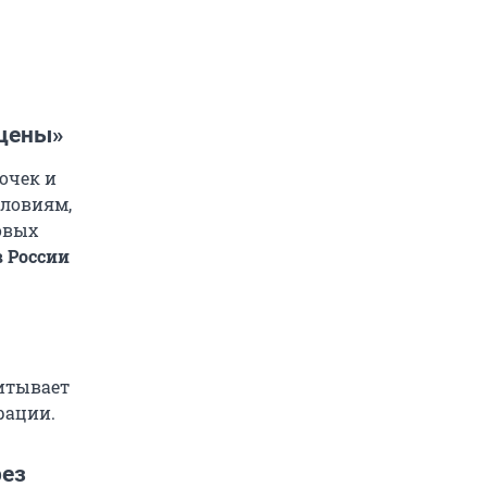
 цены»
очек и
словиям,
овых
 России
итывает
рации.
рез