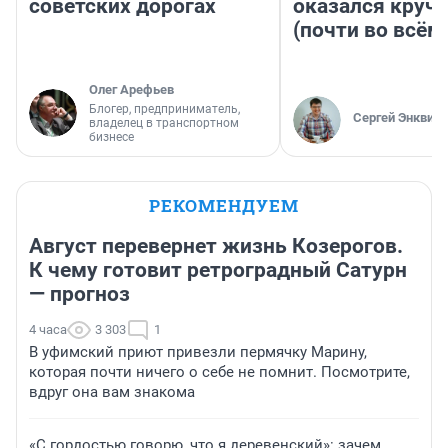
советских дорогах
оказался круч
(почти во всём
Олег Арефьев
Блогер, предприниматель,
Сергей Энквист
владелец в транспортном
бизнесе
РЕКОМЕНДУЕМ
Август перевернет жизнь Козерогов.
К чему готовит ретроградный Сатурн
— прогноз
4 часа
3 303
1
В уфимский приют привезли пермячку Марину,
которая почти ничего о себе не помнит. Посмотрите,
вдруг она вам знакома
«С гордостью говорю, что я деревенский»: зачем