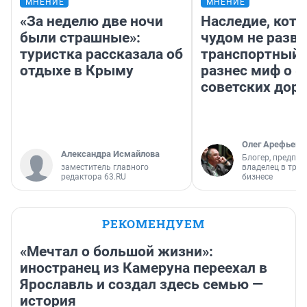
МНЕНИЕ
МНЕНИЕ
«За неделю две ночи
Наследие, кото
были страшные»:
чудом не разва
туристка рассказала об
транспортный 
отдыхе в Крыму
разнес миф о 
советских доро
Олег Арефьев
Александра Исмайлова
Блогер, предпри
заместитель главного
владелец в тра
редактора 63.RU
бизнесе
РЕКОМЕНДУЕМ
«Мечтал о большой жизни»:
иностранец из Камеруна переехал в
Ярославль и создал здесь семью —
история