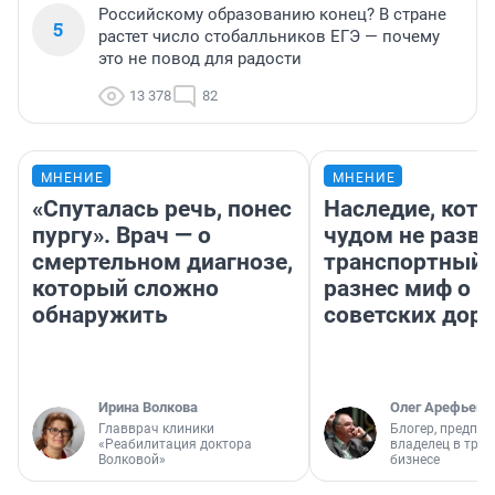
Российскому образованию конец? В стране
5
растет число стобалльников ЕГЭ — почему
это не повод для радости
13 378
82
МНЕНИЕ
МНЕНИЕ
«Спуталась речь, понес
Наследие, кото
пургу». Врач — о
чудом не разва
смертельном диагнозе,
транспортный 
который сложно
разнес миф о 
обнаружить
советских доро
Ирина Волкова
Олег Арефьев
Главврач клиники
Блогер, предпри
«Реабилитация доктора
владелец в тра
Волковой»
бизнесе