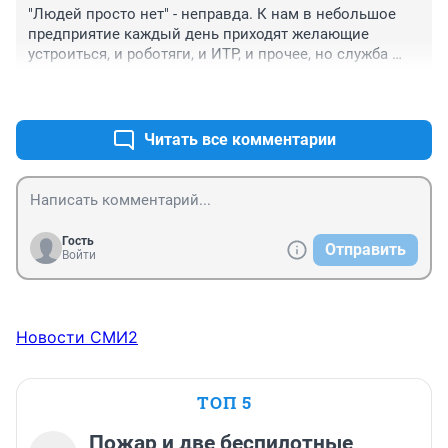
гепатиту А (регионы Азии), а также среди 
"Людей просто нет" - неправда. К нам в небольшое 
изолированных групп населения, таких как закрытые 
предприятие каждый день приходят желающие 
религиозные группы. 

устроиться, и роботяги, и ИТР, и прочее, но служба 
Ничего не напоминает эта выдержка из научной 
безопасности зачем-то всех бракует. Так бы все 
статьи?
+1
–0
вакансии закрыли, текучки у нас нет
Читать все комментарии
Гость
Отправить
Войти
Новости СМИ2
ТОП 5
Пожар и две беспилотные