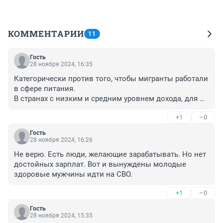
КОММЕНТАРИИ
11
Гость
28 ноября 2024, 16:35
Категорически против того, чтобы мигранты работали 
в сфере питания. 

В странах с низким и средним уровнем дохода, для 
которых характерны неудовлетворительные 
+1
–0
санитарные условия и низкий уровень соблюдения 
санитарно-гигиенических норм, инфекция (Гепатит А) 
Гость
имеет широкое распространение, и большинство 
28 ноября 2024, 16:26
детей (90%) заражается вирусом гепатита А до 
Не верю. Есть люди, желающие зарабатывать. Но нет 
достижения возраста 10 лет, чаще всего с 
достойных зарплат. Вот и вынуждены молодые 
бессимптомным течением инфекции. 

здоровые мужчины идти на СВО.
Заболевание может возникать среди подростков и 
взрослых из групп высокого риска, таких как лица, 
+1
–0
употребляющие инъекционные наркотики, мужчины, 
имеющие половые контакты с мужчинами, и лица, 
Гость
28 ноября 2024, 15:35
посещающие районы с высокой эндемичностью по 