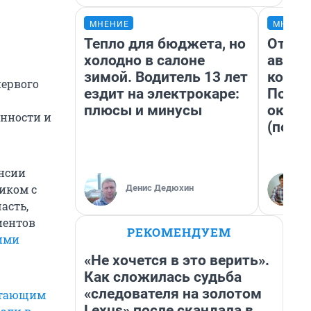
МНЕНИЕ
МНЕНИ
Тепло для бюджета, но
От су
холодно в салоне
автоб
зимой. Водитель 13 лет
конди
первого
ездит на электрокаре:
Почем
плюсы и минусы
оказа
енности и
(почти
енсии
иком с
Денис Дедюхин
асть,
иентов
РЕКОМЕНДУЕМ
ими
«Не хочется в это верить».
Как сложилась судьба
«следователя на золотом
отающим
Lexus» после скандала в