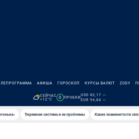
ЕЛЕПРОГРАММА
АФИША
ГОРОСКОП
КУРСЫ ВАЛЮТ
ZODY
П
USD 82,17
СЕЙЧАС
0
ПРОБКИ
+12°C
EUR 94,84
огонька»
Тюремная система и ее проблемы
Какие знаменитости свя