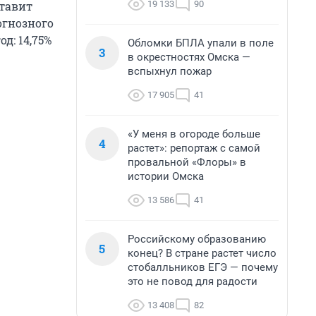
19 133
90
ставит
огнозного
д: 14,75%
Обломки БПЛА упали в поле
3
в окрестностях Омска —
вспыхнул пожар
17 905
41
«У меня в огороде больше
4
растет»: репортаж с самой
провальной «Флоры» в
истории Омска
13 586
41
Российскому образованию
5
конец? В стране растет число
стобалльников ЕГЭ — почему
это не повод для радости
13 408
82