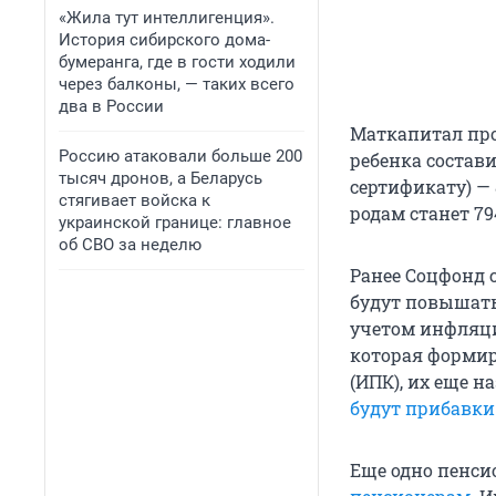
«Жила тут интеллигенция».
История сибирского дома-
бумеранга, где в гости ходили
через балконы, — таких всего
два в России
Маткапитал прои
Россию атаковали больше 200
ребенка состави
тысяч дронов, а Беларусь
сертификату) —
стягивает войска к
родам станет 79
украинской границе: главное
об СВО за неделю
Ранее Соцфонд 
будут повышать
учетом инфляции
которая формир
(ИПК), их еще 
будут прибавки
Еще одно пенси