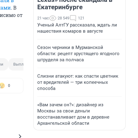
али в
Екатеринбурге
лами
. В
исимо от
21 час
28 549
121
Ученый АлтГУ рассказала, ждать ли
нашествия комаров в августе
Сезон черники в Мурманской
области: рецепт хрустящего ягодного
штруделя за полчаса
ии
Выплата
Слизни атакуют: как спасти цветник
от вредителей — три копеечных
0
способа
«Вам зачем он?»: дизайнер из
Москвы за свои деньги
восстанавливает дом в деревне
Архангельской области