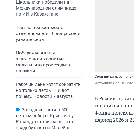
Школьники победили на
Международной олимпиаде
по ИИ в Казахстане
Тест на возраст мозга:
ответьте на эти 10 вопросов и
узнайте свой
Побережье Анапы
заполонили ядовитые
медузы: что происходит с
пляжами
Средний размер пенсий
Источник: 
Дарья Селен
Рабочий день хотят сократить,
но только летом — и вот
почему. Новости 7 августа
В России проин
говорится в по
Звездные гости в 500-
Фонда пенсионн
летнем соборе: Криштиану
период 2026 и 20
Роналду готовится сыграть
свадьбу века на Мадейре