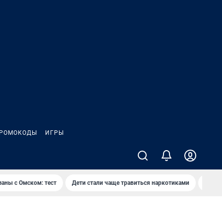
РОМОКОДЫ
ИГРЫ
заны с Омском: тест
Дети стали чаще травиться наркотиками
Появя