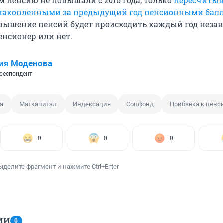
Им пенсию не повышали с 2016 года, только
пересчитыв
с накопленными за предыдущий год пенсионными бал
ышение пенсий будет происходить каждый год незав
пенсионер или нет.
ия Моденова
респондент
я
Маткапитал
Индексация
Соцфонд
Прибавка к пенс
0
0
0
ыделите фрагмент и нажмите Ctrl+Enter
ИИ
0