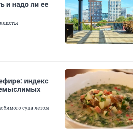
 и надо ли ее
иалисты
кефире: индекс
 немыслимых
любимого супа летом