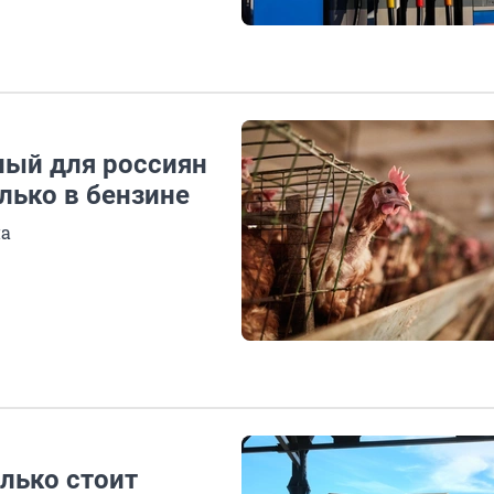
ный для россиян
лько в бензине
на
лько стоит