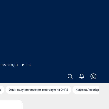
РОМОКОДЫ
ИГРЫ
о
Омич получил черепно-мозговую на ОНПЗ
Кафе на Левобережье в