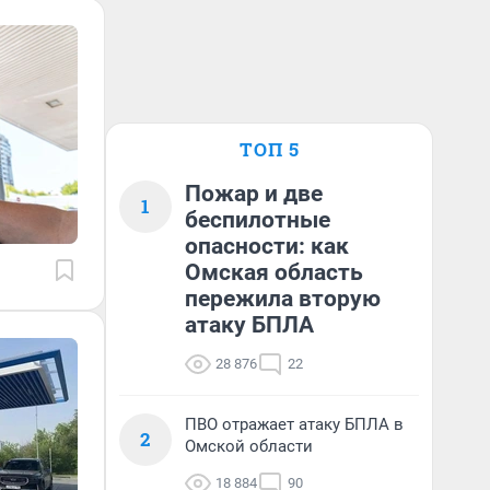
ТОП 5
Пожар и две
1
беспилотные
опасности: как
Омская область
пережила вторую
атаку БПЛА
28 876
22
ПВО отражает атаку БПЛА в
2
Омской области
18 884
90