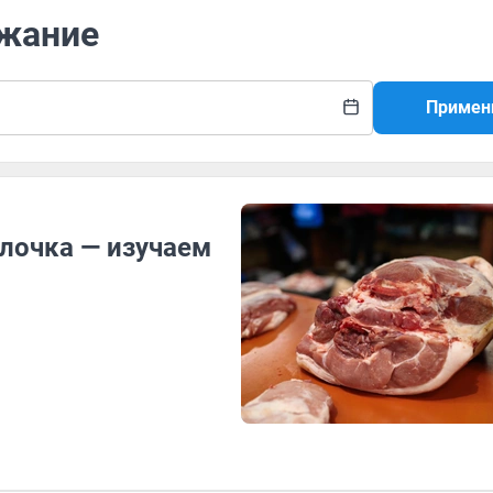
ожание
Примен
лочка — изучаем