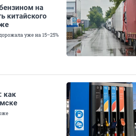
 бензином на
ть китайского
оже
дорожала уже на 15–25%
: как
Омске
роже