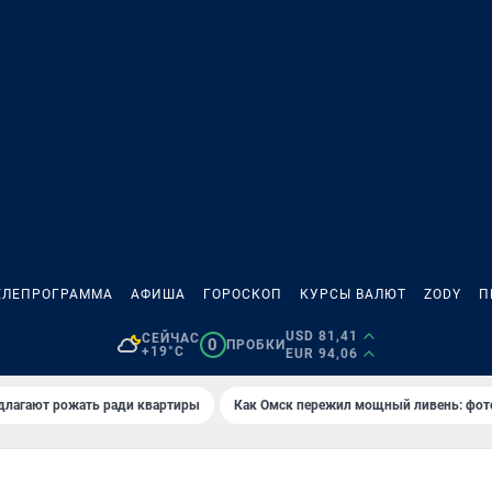
ЕЛЕПРОГРАММА
АФИША
ГОРОСКОП
КУРСЫ ВАЛЮТ
ZODY
П
USD 81,41
СЕЙЧАС
0
ПРОБКИ
+19°C
EUR 94,06
длагают рожать ради квартиры
Как Омск пережил мощный ливень: фот