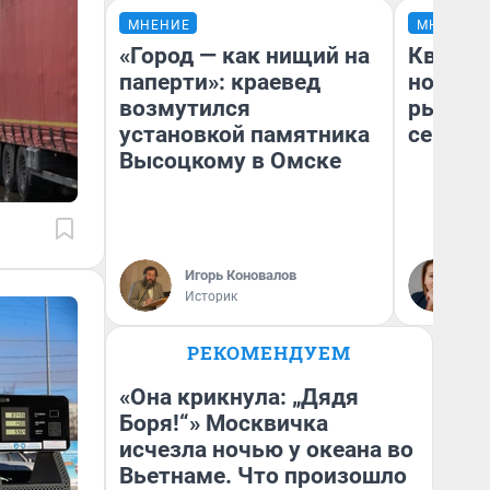
МНЕНИЕ
МНЕНИЕ
«Город — как нищий на
Кварти
паперти»: краевед
но деш
возмутился
рынок 
установкой памятника
сейчас
Высоцкому в Омске
Ек
Игорь Коновалов
ди
Историк
не
РЕКОМЕНДУЕМ
«Она крикнула: „Дядя
Боря!“» Москвичка
исчезла ночью у океана во
Вьетнаме. Что произошло