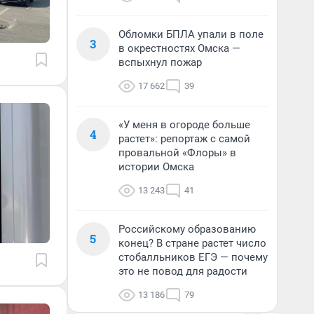
Обломки БПЛА упали в поле
3
в окрестностях Омска —
вспыхнул пожар
17 662
39
«У меня в огороде больше
4
растет»: репортаж с самой
провальной «Флоры» в
истории Омска
13 243
41
Российскому образованию
5
конец? В стране растет число
стобалльников ЕГЭ — почему
это не повод для радости
13 186
79