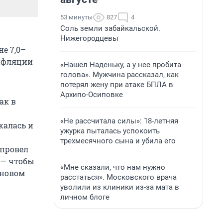
53 минуты
827
4
Соль земли забайкальской.
Нижегородцевы
не 7,0–
инфляции
«Нашел Наденьку, а у нее пробита
голова». Мужчина рассказал, как
потерял жену при атаке БПЛА в
Архипо-Осиповке
ак в
«Не рассчитала силы»: 18-летняя
калась и
ужурка пыталась успокоить
трехмесячного сына и убила его
 провел
% — чтобы
«Мне сказали, что нам нужно
 новом
расстаться». Московского врача
уволили из клиники из-за мата в
личном блоге