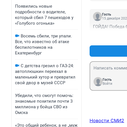
Появились новые
подробности о водителе,
Гость
который сбил 7 пешеходов у
15 декабря 202
«Голубого огонька»
ГОЙДА! Победа б
Восемь сбили, три упали.
Все, что известно об атаке
беспилотников на
Екатеринбург
С детства грезил о ГАЗ-24:
автоплюшкин переехал в
маленький хутор и превратил
Гость
свой двор в музей СССР
Войти
Убедили, что смогут помочь:
знакомые похитили почти 3
миллиона у бойца СВО из
Омска
Новости СМИ2
«Это общий ребенок, а не „муж