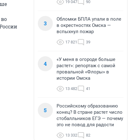
19 047
90
ыше
 во
Обломки БПЛА упали в поле
3
в окрестностях Омска —
 России
вспыхнул пожар
17 821
39
«У меня в огороде больше
4
растет»: репортаж с самой
провальной «Флоры» в
истории Омска
13 482
41
Российскому образованию
5
конец? В стране растет число
стобалльников ЕГЭ — почему
это не повод для радости
13 332
82