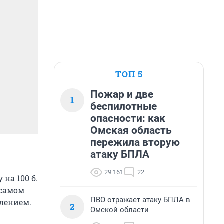
ТОП 5
Пожар и две
1
беспилотные
опасности: как
Омская область
пережила вторую
атаку БПЛА
29 161
22
на 100 б.
 самом
ПВО отражает атаку БПЛА в
лением.
2
Омской области