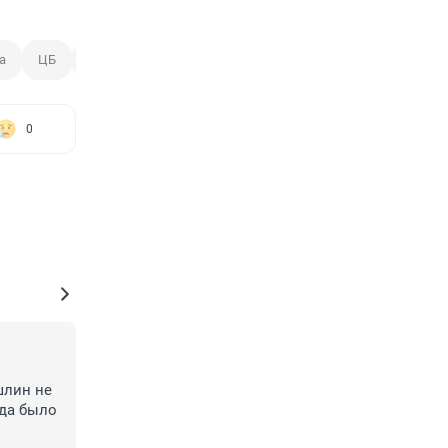
а
ЦБ
Дизайн банкнот
0
лин не 
да было 