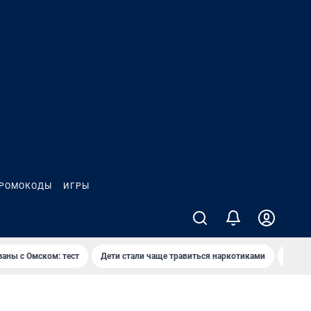
РОМОКОДЫ
ИГРЫ
заны с Омском: тест
Дети стали чаще травиться наркотиками
Появя