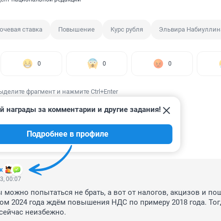
ючевая ставка
Повышение
Курс рубля
Эльвира Набиуллин
0
0
0
ыделите фрагмент и нажмите Ctrl+Enter
й награды за комментарии и другие задания!
Подробнее в профиле
ИИ
16
к
3, 00:07
 можно попытаться не брать, а вот от налогов, акцизов и пош
ом 2024 года ждём повышения НДС по примеру 2018 года. Тог
 сейчас неизбежно.