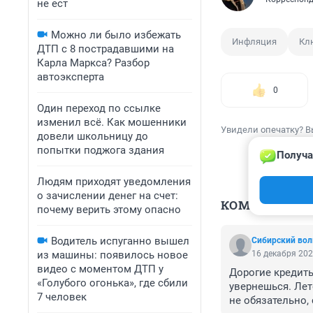
не ест
Можно ли было избежать
Инфляция
Кл
ДТП с 8 пострадавшими на
Карла Маркса? Разбор
автоэксперта
0
Один переход по ссылке
изменил всё. Как мошенники
Увидели опечатку? В
довели школьницу до
попытки поджога здания
Получа
Людям приходят уведомления
о зачислении денег на счет:
КОММЕНТАР
почему верить этому опасно
Водитель испуганно вышел
Сибирский вол
16 декабря 202
из машины: появилось новое
видео с моментом ДТП у
Дорогие кредиты
«Голубого огонька», где сбили
увернешься. Лет
7 человек
не обязательно,