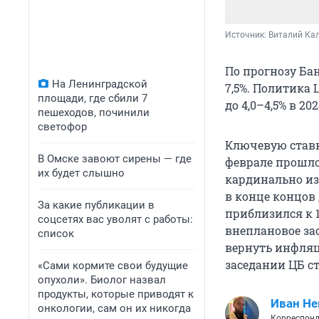
Источник: 
Виталий Кал
По прогнозу Бан
На Ленинградской
7,5%. Политика
площади, где сбили 7
до 4,0–4,5% в 2
пешеходов, починили
светофор
Ключевую ставк
В Омске завоют сирены — где
феврале прошло
их будет слышно
кардинально из
в конце концов 
За какие публикации в
приблизился к 1
соцсетях вас уволят с работы:
внеплановое зас
список
вернуть инфляци
заседании ЦБ с
«Сами кормите свои будущие
опухоли». Биолог назвал
продукты, которые приводят к
Иван Не
онкологии, сам он их никогда
Корреспонд