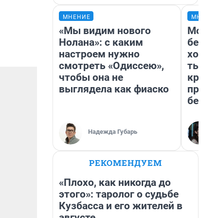
МНЕНИЕ
МНЕНИ
«Мы видим нового
Мой б
Нолана»: с каким
береж
настроем нужно
хотел
смотреть «Одиссею»,
тысяч
чтобы она не
креди
выглядела как фиаско
приех
безоп
Надежда Губарь
РЕКОМЕНДУЕМ
«Плохо, как никогда до
этого»: таролог о судьбе
Кузбасса и его жителей в
августе