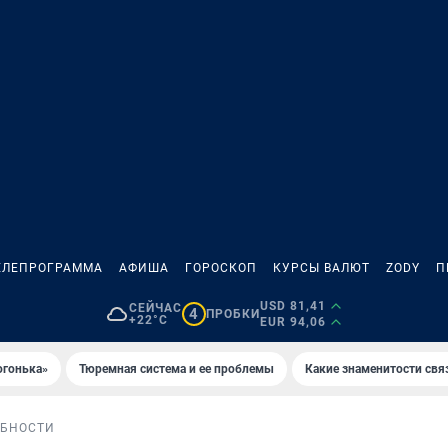
ЕЛЕПРОГРАММА
АФИША
ГОРОСКОП
КУРСЫ ВАЛЮТ
ZODY
П
USD 81,41
СЕЙЧАС
4
ПРОБКИ
+22°C
EUR 94,06
огонька»
Тюремная система и ее проблемы
Какие знаменитости свя
БНОСТИ