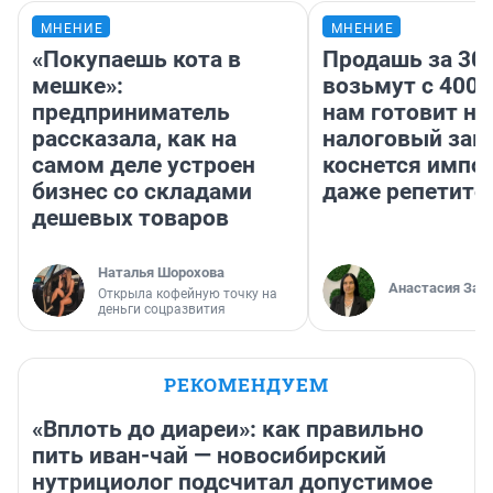
МНЕНИЕ
МНЕНИЕ
«Покупаешь кота в
Продашь за 300
мешке»:
возьмут с 4000
предприниматель
нам готовит н
рассказала, как на
налоговый зако
самом деле устроен
коснется импор
бизнес со складами
даже репетито
дешевых товаров
Наталья Шорохова
Анастасия Зав
Открыла кофейную точку на
деньги соцразвития
РЕКОМЕНДУЕМ
«Вплоть до диареи»: как правильно
пить иван-чай — новосибирский
нутрициолог подсчитал допустимое