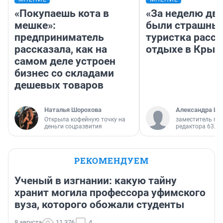
«Покупаешь кота в
«За неделю две
мешке»:
были страшные
предприниматель
туристка расск
рассказала, как на
отдыхе в Крым
самом деле устроен
бизнес со складами
дешевых товаров
Наталья Шорохова
Александра Ис
Открыла кофейную точку на
заместитель гл
деньги соцразвития
редактора 63.RU
РЕКОМЕНДУЕМ
Ученый в изгнании: какую тайну
хранит могила профессора уфимского
вуза, которого обожали студенты
8 августа
11 376
4