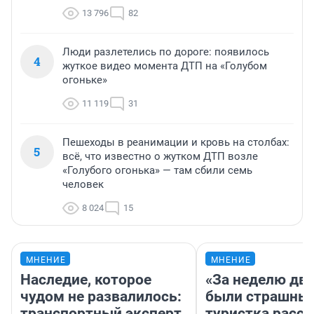
13 796
82
Люди разлетелись по дороге: появилось
4
жуткое видео момента ДТП на «Голубом
огоньке»
11 119
31
Пешеходы в реанимации и кровь на столбах:
5
всё, что известно о жутком ДТП возле
«Голубого огонька» — там сбили семь
человек
8 024
15
МНЕНИЕ
МНЕНИЕ
Наследие, которое
«За неделю две
чудом не развалилось:
были страшные
транспортный эксперт
туристка расск