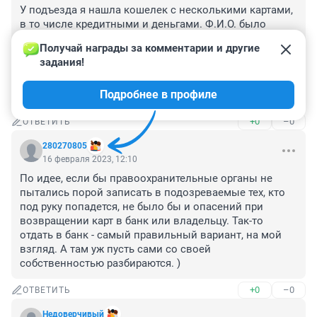
У подъезда я нашла кошелек с несколькими картами, 
в то числе кредитными и деньгами. Ф.И.О. было 
известно, звонила в банк, чтобы передали владельцу. 
Получай награды за комментарии и другие 
В итоге он назначил встречу очень далеко от места, 
задания!
где потерял вещи. Отдала дочери для передачи и 
потом очень переживала. В итоге дочь передала ему 
Подробнее в профиле
найденное- тот даже спасибо не сказал.
+0
–0
ОТВЕТИТЬ
280270805
16 февраля 2023, 12:10
По идее, если бы правоохранительные органы не 
пытались порой записать в подозреваемые тех, кто 
под руку попадется, не было бы и опасений при 
возвращении карт в банк или владельцу. Так-то 
отдать в банк - самый правильный вариант, на мой 
взгляд. А там уж пусть сами со своей 
собственностью разбираются. )
+0
–0
ОТВЕТИТЬ
Недоверчивый