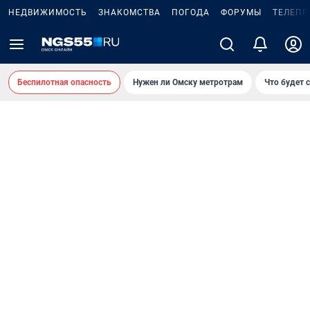
НЕДВИЖИМОСТЬ
ЗНАКОМСТВА
ПОГОДА
ФОРУМЫ
ТЕЛЕПР
Беспилотная опасность
Нужен ли Омску метротрам
Что будет 