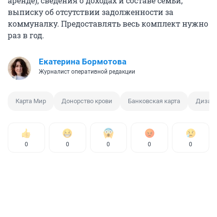
аренде), сведения о доходах и составе семьи,
выписку об отсутствии задолженности за
коммуналку. Предоставлять весь комплект нужно
раз в год.
Екатерина Бормотова
Журналист оперативной редакции
Карта Мир
Донорство крови
Банковская карта
Дизайн
0
0
0
0
0