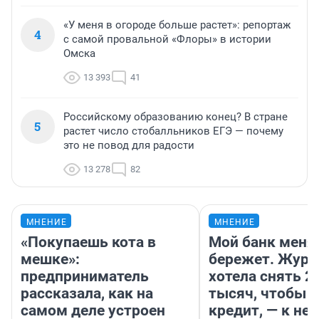
«У меня в огороде больше растет»: репортаж
4
с самой провальной «Флоры» в истории
Омска
13 393
41
Российскому образованию конец? В стране
5
растет число стобалльников ЕГЭ — почему
это не повод для радости
13 278
82
МНЕНИЕ
МНЕНИЕ
«Покупаешь кота в
Мой банк меня
мешке»:
бережет. Журн
предприниматель
хотела снять 2
рассказала, как на
тысяч, чтобы п
самом деле устроен
кредит, — к не