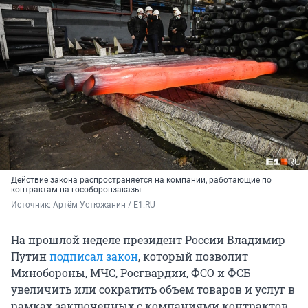
Действие закона распространяется на компании, работающие по
контрактам на гособоронзаказы
Источник: 
Артём Устюжанин / E1.RU
На прошлой неделе президент России Владимир
Путин
подписал закон
, который позволит
Минобороны, МЧС, Росгвардии, ФСО и ФСБ
увеличить или сократить объем товаров и услуг в
рамках заключенных с компаниями контрактов.