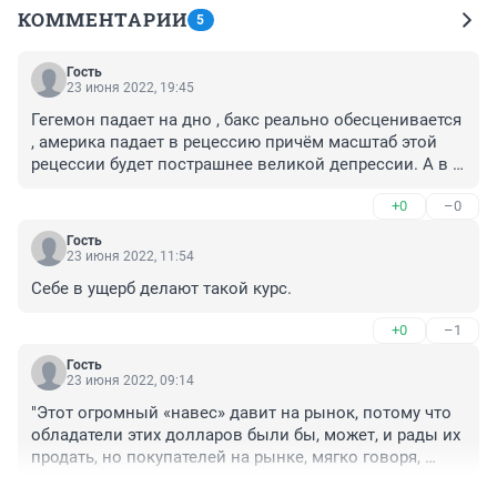
КОММЕНТАРИИ
5
Гость
23 июня 2022, 19:45
Гегемон падает на дно , бакс реально обесценивается 
, америка падает в рецессию причём масштаб этой 
рецессии будет пострашнее великой депрессии. А в 
чём же проблема ? Да ресурсы реально уменьшаются 
+0
–0
. причём катастрофическими темпами , Китай и Индия 
потребляет немыслемое количество ресурсов для 
Гость
себя и для мировой экономики . Если раньше на 
23 июня 2022, 11:54
рынке ресурсов раньше панував покупатель , то 
Себе в ущерб делают такой курс.
сейчас балом правит продавец . По подсчетам ученых 
всех ресурсов хтатина пару сотен . А дальше - 
+0
–1
средневековье - езда на лошадях , копание в свлкой 
с целью добычи пластика как топлива и тому 
Гость
23 июня 2022, 09:14
подобное . Правда есть нюанс - РФ обладает более 
половины всех ресурсов планеты - поэто некоторым 
"Этот огромный «навес» давит на рынок, потому что 
"русским" очень важно уничтожить любыми путями 
обладатели этих долларов были бы, может, и рады их 
Русский мир .
продать, но покупателей на рынке, мягко говоря, 
немного."
