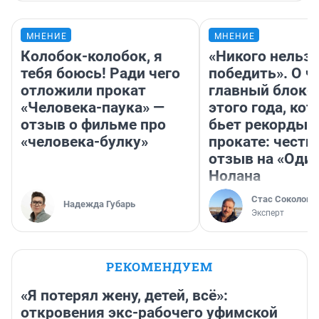
МНЕНИЕ
МНЕНИЕ
Колобок-колобок, я
«Никого нельз
тебя боюсь! Ради чего
победить». О ч
отложили прокат
главный блокб
«Человека-паука» —
этого года, ко
отзыв о фильме про
бьет рекорды 
«человека-булку»
прокате: честн
отзыв на «Оди
Нолана
Стас Соколов
Надежда Губарь
Эксперт
РЕКОМЕНДУЕМ
«Я потерял жену, детей, всё»:
откровения экс-рабочего уфимской