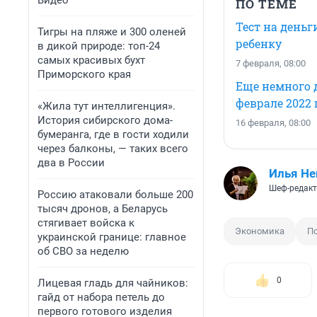
Видео
ПО ТЕМЕ
Тест на деньг
Тигры на пляже и 300 оленей
ребенку
в дикой природе: топ-24
самых красивых бухт
7 февраля, 08:00
Приморского края
Еще немного 
феврале 2022 
«Жила тут интеллигенция».
История сибирского дома-
16 февраля, 08:00
бумеранга, где в гости ходили
через балконы, — таких всего
два в России
Илья Не
Шеф-редакт
Россию атаковали больше 200
тысяч дронов, а Беларусь
стягивает войска к
Экономика
П
украинской границе: главное
об СВО за неделю
0
Лицевая гладь для чайников:
гайд от набора петель до
первого готового изделия