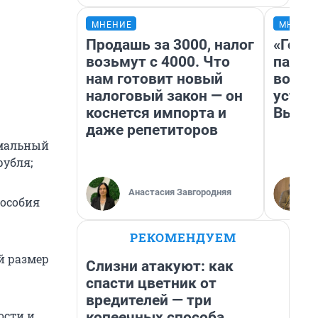
МНЕНИЕ
МНЕНИ
Продашь за 3000, налог
«Горо
возьмут с 4000. Что
папер
нам готовит новый
возму
налоговый закон — он
устан
коснется импорта и
Высоц
даже репетиторов
имальный
рубля;
Анастасия Завгородняя
пособия
РЕКОМЕНДУЕМ
й размер
Слизни атакуют: как
спасти цветник от
вредителей — три
ости и
копеечных способа