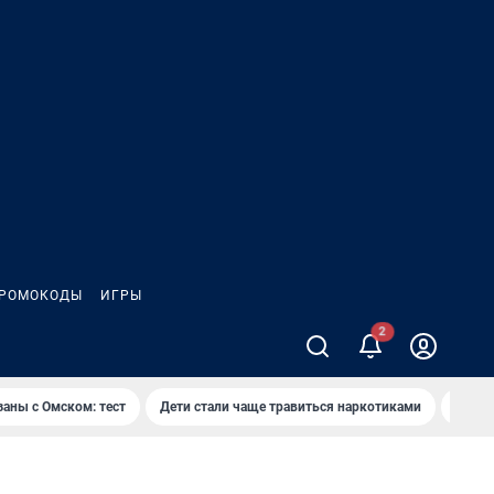
РОМОКОДЫ
ИГРЫ
2
заны с Омском: тест
Дети стали чаще травиться наркотиками
Появя