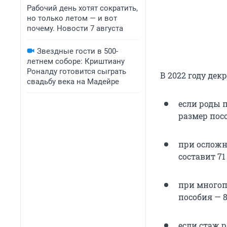
Рабочий день хотят сократить,
но только летом — и вот
почему. Новости 7 августа
Звездные гости в 500-
летнем соборе: Криштиану
Роналду готовится сыграть
В 2022 году де
свадьбу века на Мадейре
если роды 
размер посо
при осложн
составит 71
при многоп
пособия — 8
если стаж р