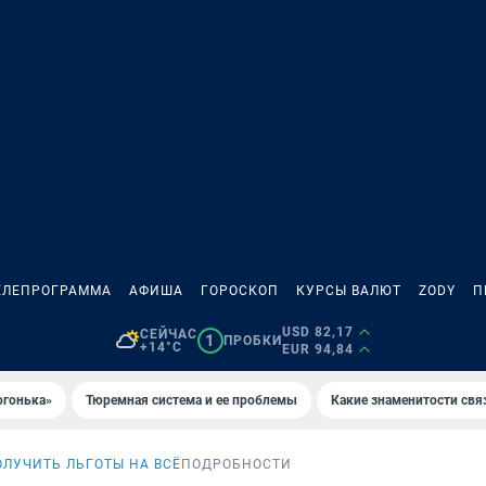
ЕЛЕПРОГРАММА
АФИША
ГОРОСКОП
КУРСЫ ВАЛЮТ
ZODY
П
USD 82,17
СЕЙЧАС
1
ПРОБКИ
+14°C
EUR 94,84
огонька»
Тюремная система и ее проблемы
Какие знаменитости свя
ОЛУЧИТЬ ЛЬГОТЫ НА ВСЁ
ПОДРОБНОСТИ