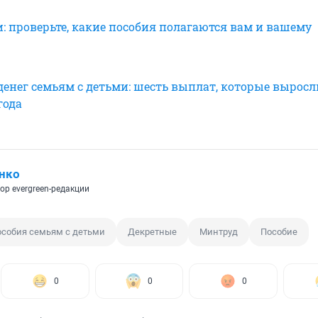
и: проверьте, какие пособия полагаются вам и вашему
денег семьям с детьми: шесть выплат, которые выросл
года
нко
ор evergreen-редакции
особия семьям с детьми
Декретные
Минтруд
Пособие
0
0
0