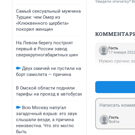
Увидели опечатку? В
Самый сексуальный мужчина
Турции: чем Омер из
«Клюквенного щербета»
покорил женщин
КОММЕНТАР
На Левом берегу построят
первый в России завод
Гость
17 января 2022
сверхкрупногабаритных шин
Нужно срочно за
Двух омичей не пустили на
борт самолета — причина
В Омской области подняли
тарифы на проезд в автобусах
Всю Москву напугал
загадочный взрыв: его звук
Гость
слышали везде, а причина
Войти
неизвестна. Что это могло
быть