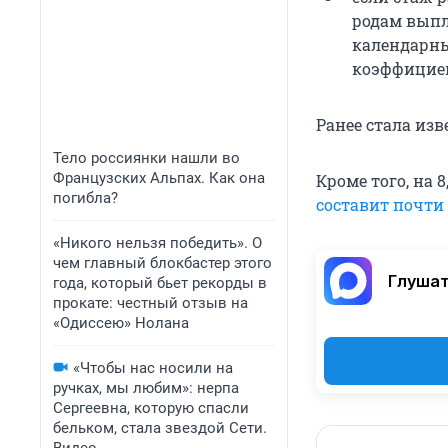
родам выпл
календарны
коэффициен
Ранее стала из
Тело россиянки нашли во
Французских Альпах. Как она
Кроме того, на 
погибла?
составит почти
«Никого нельзя победить». О
чем главный блокбастер этого
Глушат
года, который бьет рекорды в
прокате: честный отзыв на
«Одиссею» Нолана
«Чтобы нас носили на
ручках, мы любим»: нерпа
Сергеевна, которую спасли
бельком, стала звездой Сети.