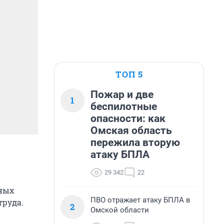
ТОП 5
Пожар и две
1
беспилотные
опасности: как
Омская область
пережила вторую
атаку БПЛА
29 342
22
ных
ПВО отражает атаку БПЛА в
труда.
2
Омской области