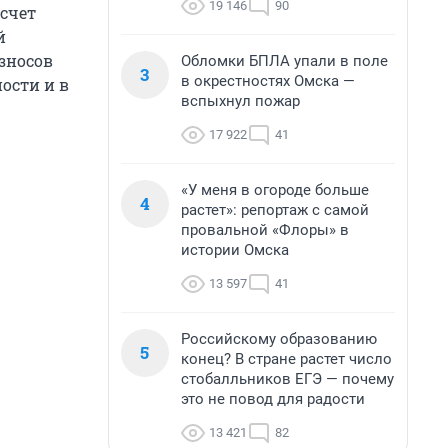
19 146
90
счет
й
зносов
Обломки БПЛА упали в поле
3
в окрестностях Омска —
ости и в
вспыхнул пожар
17 922
41
«У меня в огороде больше
4
растет»: репортаж с самой
провальной «Флоры» в
истории Омска
13 597
41
Российскому образованию
5
конец? В стране растет число
стобалльников ЕГЭ — почему
это не повод для радости
13 421
82