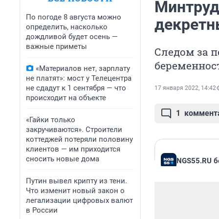
Минтруд
По погоде 8 августа можно
декретн
определить, насколько
дождливой будет осень —
важные приметы
Следом за 
беременнос
«Материалов нет, зарплату
не платят»: мост у Телецентра
не сдадут к 1 сентября — что
17 января 2022, 14:42
происходит на объекте
1
коммент
«Гайки только
закручиваются». Строители
коттеджей потеряли половину
клиентов — им приходится
сносить новые дома
NGS55.RU б
Путин вывел крипту из тени.
Что изменит новый закон о
легализации цифровых валют
в России