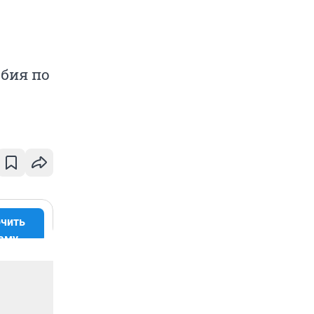
бия по
чить
аму